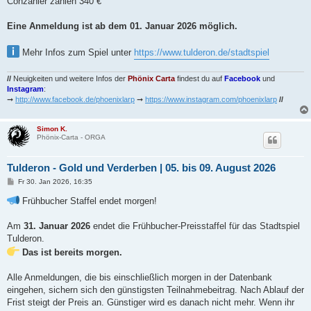
Conzahler zahlen 340 €
Eine Anmeldung ist ab dem 01. Januar 2026 möglich.
Mehr Infos zum Spiel unter
https://www.tulderon.de/stadtspiel
//
Neuigkeiten und weitere Infos der
Phönix Carta
findest du auf
Facebook
und
Instagram
:
➞
http://www.facebook.de/phoenixlarp
➞
https://www.instagram.com/phoenixlarp
//
Simon K.
Phönix-Carta - ORGA
Tulderon - Gold und Verderben | 05. bis 09. August 2026
B
Fr 30. Jan 2026, 16:35
e
i
Frühbucher Staffel endet morgen!
t
r
a
Am
31. Januar 2026
endet die Frühbucher-Preisstaffel für das Stadtspiel
g
Tulderon.
Das ist bereits morgen.
Alle Anmeldungen, die bis einschließlich morgen in der Datenbank
eingehen, sichern sich den günstigsten Teilnahmebeitrag. Nach Ablauf der
Frist steigt der Preis an. Günstiger wird es danach nicht mehr. Wenn ihr