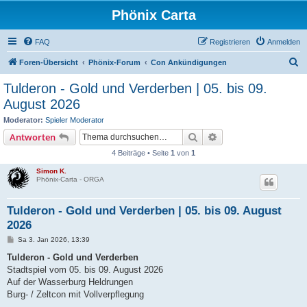
Phönix Carta
FAQ
Registrieren
Anmelden
S
Foren-Übersicht
Phönix-Forum
Con Ankündigungen
u
Tulderon - Gold und Verderben | 05. bis 09.
c
August 2026
h
Moderator:
Spieler Moderator
e
Suche
Erweiterte Suche
Antworten
4 Beiträge • Seite
1
von
1
Simon K.
Phönix-Carta - ORGA
Tulderon - Gold und Verderben | 05. bis 09. August
2026
B
Sa 3. Jan 2026, 13:39
e
i
Tulderon - Gold und Verderben
t
Stadtspiel vom 05. bis 09. August 2026
r
a
Auf der Wasserburg Heldrungen
g
Burg- / Zeltcon mit Vollverpflegung