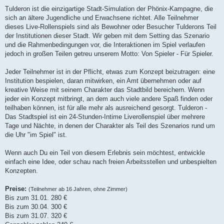
Tulderon ist die einzigartige Stadt-Simulation der Phönix-Kampagne, die
sich an ältere Jugendliche und Erwachsene richtet. Alle Teilnehmer
dieses Live-Rollenspiels sind als Bewohner oder Besucher Tulderons Teil
der Institutionen dieser Stadt. Wir geben mit dem Setting das Szenario
und die Rahmenbedingungen vor, die Interaktionen im Spiel verlaufen
jedoch in großen Teilen getreu unserem Motto: Von Spieler - Für Spieler.
Jeder Teilnehmer ist in der Pflicht, etwas zum Konzept beizutragen: eine
Institution bespielen, daran mitwirken, ein Amt übernehmen oder auf
kreative Weise mit seinem Charakter das Stadtbild bereichern. Wenn
jeder ein Konzept mitbringt, an dem auch viele andere Spaß finden oder
teilhaben können, ist für alle mehr als ausreichend gesorgt. Tulderon -
Das Stadtspiel ist ein 24-Stunden-Intime Liverollenspiel über mehrere
Tage und Nächte, in denen der Charakter als Teil des Szenarios rund um
die Uhr "im Spiel" ist.
Wenn auch Du ein Teil von diesem Erlebnis sein möchtest, entwickle
einfach eine Idee, oder schau nach freien Arbeitsstellen und unbespielten
Konzepten.
Preise:
(Teilnehmer ab 16 Jahren, ohne Zimmer)
Bis zum 31.01. 280 €
Bis zum 30.04. 300 €
Bis zum 31.07. 320 €