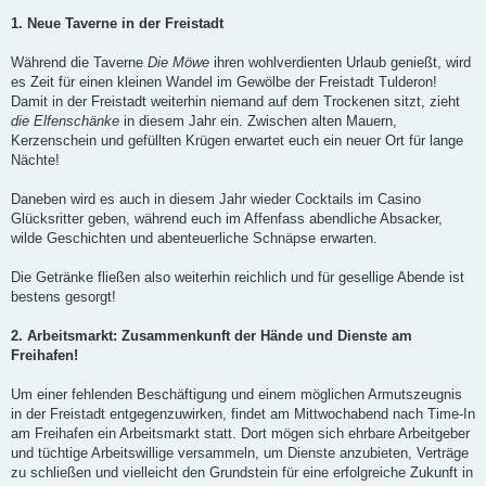
1. Neue Taverne in der Freistadt
Während die Taverne
Die Möwe
ihren wohlverdienten Urlaub genießt, wird
es Zeit für einen kleinen Wandel im Gewölbe der Freistadt Tulderon!
Damit in der Freistadt weiterhin niemand auf dem Trockenen sitzt, zieht
die Elfenschänke
in diesem Jahr ein. Zwischen alten Mauern,
Kerzenschein und gefüllten Krügen erwartet euch ein neuer Ort für lange
Nächte!
Daneben wird es auch in diesem Jahr wieder Cocktails im Casino
Glücksritter geben, während euch im Affenfass abendliche Absacker,
wilde Geschichten und abenteuerliche Schnäpse erwarten.
Die Getränke fließen also weiterhin reichlich und für gesellige Abende ist
bestens gesorgt!
2. Arbeitsmarkt: Zusammenkunft der Hände und Dienste am
Freihafen!
Um einer fehlenden Beschäftigung und einem möglichen Armutszeugnis
in der Freistadt entgegenzuwirken, findet am Mittwochabend nach Time-In
am Freihafen ein Arbeitsmarkt statt. Dort mögen sich ehrbare Arbeitgeber
und tüchtige Arbeitswillige versammeln, um Dienste anzubieten, Verträge
zu schließen und vielleicht den Grundstein für eine erfolgreiche Zukunft in