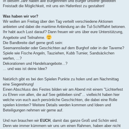
In diesem Jahr haben alle Bürgerinnen und Bürger unserer geliebten
Freistadt die Möglichkeit, mit uns ein Hafenfest zu gestalten!
Was haben wir vor?
Wir wollen am Freitag über den Tag verteilt verschiedene Aktionen
anbieten und dabei die maritime Anbindung an die Tul-Schifffahrt betonen.
Ihr habt auch Lust darauf? Dann freuen wir uns über eure Unterstützung,
Angebote und Teilnahme.
Die Bandbreite darf gerne groß sein:
Seemannslieder oder Geschichten auf dem Burghof oder in der Taverne?
Spiele wie Fische Angeln, Tauziehen, Kubb Turnier, Sandsäckchen
werfen, ...?
Dekorationen und Handelsangebote...?
... und was ist deine Idee?
Natürlich gibt es bei den Spielen Punkte zu holen und am Nachmittag
eine Siegerehrung!
Einen Abschluss des Festes bilden wir am Abend mit einem "Lichterfest
zu Ehren von allen, die auf See geblieben sind"... vielleicht haben hier
welche von euch auch persönliche Geschichten, die dabei eine Rolle
spielen könnten? Weitere Details werden kommen und Ideen und
Beteiligungen nehmen wir gerne auf.
Und nun brauchen wir
EUCH
, damit das ganze Groß und Schön wird.
Denn wie immer kümmern wir uns um einen Rahmen, haben aber nicht