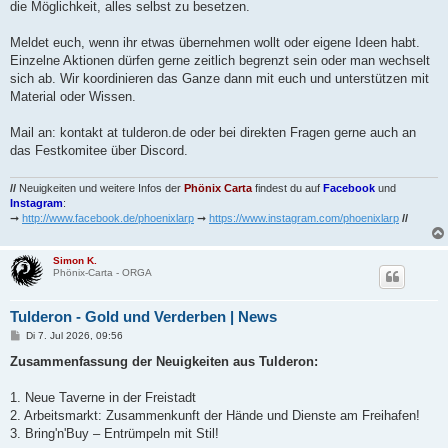
die Möglichkeit, alles selbst zu besetzen.
Meldet euch, wenn ihr etwas übernehmen wollt oder eigene Ideen habt.
Einzelne Aktionen dürfen gerne zeitlich begrenzt sein oder man wechselt
sich ab. Wir koordinieren das Ganze dann mit euch und unterstützen mit
Material oder Wissen.
Mail an: kontakt at tulderon.de oder bei direkten Fragen gerne auch an
das Festkomitee über Discord.
//
Neuigkeiten und weitere Infos der
Phönix Carta
findest du auf
Facebook
und
Instagram
:
➞
http://www.facebook.de/phoenixlarp
➞
https://www.instagram.com/phoenixlarp
//
Simon K.
Phönix-Carta - ORGA
Tulderon - Gold und Verderben | News
B
Di 7. Jul 2026, 09:56
e
i
Zusammenfassung der Neuigkeiten aus Tulderon:
t
r
a
1. Neue Taverne in der Freistadt
g
2. Arbeitsmarkt: Zusammenkunft der Hände und Dienste am Freihafen!
3. Bring'n'Buy – Entrümpeln mit Stil!