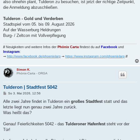
also ohnehin plant, Tulderon zu besuchen, ist jetzt der richtige Zeitpunkt,
die Anmeldung abzuschließen.
Tulderon - Gold und Verderben
Stadtspiel vom 05. bis 09. August 2026
Auf der Wasserburg Heldrungen
Burg- / Zeltcon mit Vollverpflegung
//
Neuigkeiten und weitere Infos der
Phönix Carta
findest du auf
Facebook
und
Instagram
:
➞
http://www.facebook.de/phoenixlarp
➞
https://www.instagram.com/phoenixlarp
//
Simon K.
Phönix-Carta - ORGA
Tulderon | Stadtfest 5042
B
So 3. Mai 2026, 12:56
e
i
Alle zwei Jahre findet in Tulderon ein
großes Stadtfest
statt und das
t
letzte liegt nun genau zwei Jahre zurück.
r
a
Was heißt das?
g
Genau! Feierlichkeiten 5042 - das
Tulderoner Hafenfest
steht vor der
Tür!