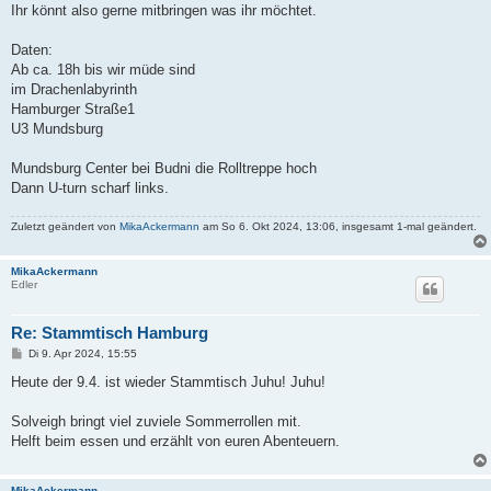
Ihr könnt also gerne mitbringen was ihr möchtet.
Daten:
Ab ca. 18h bis wir müde sind
im Drachenlabyrinth
Hamburger Straße1
U3 Mundsburg
Mundsburg Center bei Budni die Rolltreppe hoch
Dann U-turn scharf links.
Zuletzt geändert von
MikaAckermann
am So 6. Okt 2024, 13:06, insgesamt 1-mal geändert.
MikaAckermann
Edler
Re: Stammtisch Hamburg
B
Di 9. Apr 2024, 15:55
e
i
Heute der 9.4. ist wieder Stammtisch Juhu! Juhu!
t
r
a
Solveigh bringt viel zuviele Sommerrollen mit.
g
Helft beim essen und erzählt von euren Abenteuern.
MikaAckermann