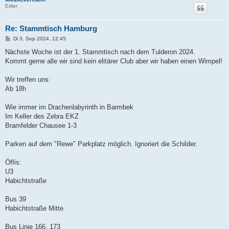
Edler
Re: Stammtisch Hamburg
B
Di 3. Sep 2024, 12:45
e
i
Nächste Woche ist der 1. Stammtisch nach dem Tulderon 2024.
t
Kommt gerne alle wir sind kein elitärer Club aber wir haben einen Wimpel!
r
a
g
Wir treffen uns:
Ab 18h
Wie immer im Drachenlabyrinth in Barmbek
Im Keller des Zebra EKZ
Bramfelder Chausee 1-3
Parken auf dem "Rewe" Parkplatz möglich. Ignoriert die Schilder.
Öffis:
U3
Habichtstraße
Bus 39
Habichtstraße Mitte
Bus Linie 166, 173