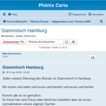
Phönix Carta
FAQ
Registrieren
Anmelden
S
Foren-Übersicht
Phönix-Forum
Allgemeines zum Thema LARP
u
Stammtisch Hamburg
c
Moderator:
Spieler Moderator
h
Suche
Erweiterte Suche
Antworten
e
7 Beiträge • Seite
1
von
1
MikaAckermann
Edler
Stammtisch Hamburg
B
Di 9. Apr 2024, 15:44
e
i
Jeden zweiten Dienstag des Monats ist Stammtisch in Hamburg.
t
r
a
Wir essen und reden und essen und basteln und essen und lachen.
g
Kommt alle es ist gemütlich.
Ihr könnt hier eine Pizza odwr ähnliches bestellen aber wir essen
normalerweise unsere eigenen Sachen.