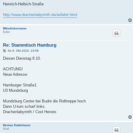
Heinrich-Helbich-Straße
http://www.drachenlabyrinth.de/anfahrt.html
MikaAckermann
Edler
Re: Stammtisch Hamburg
B
So 6. Okt 2024, 13:08
e
i
Diesen Dienstag 8.10.
t
r
a
ACHTUNG!
g
Neue Adresse:
Hamburger Straße1
U3 Mundsburg
Mundsburg Center bei Budni die Rolltreppe hoch
Dann U-turn scharf links.
Drachenlabyrinth / Cool Heroes
Denise Kattelmann
Graf