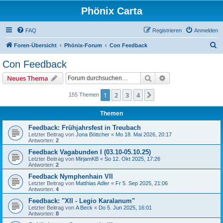
Phönix Carta
FAQ
Registrieren
Anmelden
S
Foren-Übersicht
Phönix-Forum
Con Feedback
u
Con Feedback
c
Suche
Erweiterte Suche
Neues Thema
h
e
1
2
3
4
Nächste
155 Themen
Themen
Feedback: Frühjahrsfest in Treubach
Letzter Beitrag von
Jona Böttcher
«
Mo 18. Mai 2026, 20:17
Antworten:
2
Feedback Vagabunden I (03.10-05.10.25)
Letzter Beitrag von
MirjamKB
«
So 12. Okt 2025, 17:26
Antworten:
2
Feedback Nymphenhain VII
Letzter Beitrag von
Matthias Adler
«
Fr 5. Sep 2025, 21:06
Antworten:
4
Feedback: "XII - Legio Karalanum"
Letzter Beitrag von
A Beck
«
Do 5. Jun 2025, 16:01
Antworten:
8