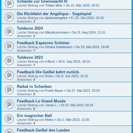
Schänke zur Grenzwacht III
Letzter Beitrag von
Tobias Melz
«
So 16. Mär 2025, 20:51
Die Rückfahrt der Angélique - Segelspiel
Letzter Beitrag von
Aprikosengelee
«
Fr 25. Okt 2024, 15:10
Antworten:
3
Tulderon 2024
Letzter Beitrag von
MikaAckermann
«
Sa 31. Aug 2024, 21:51
Antworten:
5
Feedback Esperons Schleier
Letzter Beitrag von
Denise Kattelmann
«
Do 23. Mai 2024, 19:06
Antworten:
7
Tulderon 2023
Letzter Beitrag von
A Beck
«
Mi 6. Sep 2023, 18:10
Antworten:
7
Feedback Die Geißel kehrt zurück.
Letzter Beitrag von
Doris
«
Do 8. Jun 2023, 15:15
Antworten:
4
Raikal in Scherben
Letzter Beitrag von
Frank Bauer
«
Sa 27. Mai 2023, 23:04
Antworten:
8
Feedback Le Grand Musée
Letzter Beitrag von
Jonas L.
«
Di 23. Mai 2023, 09:24
Antworten:
9
Ein magischer Ball
Letzter Beitrag von
Meike
«
Do 2. Mär 2023, 13:35
Antworten:
4
Feedback Geißel des Landes