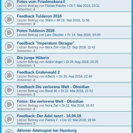
Fotos vom Friedenskonzil
Letzter Beitrag von
Florian Patzke
«
Di 7. Mai 2019, 23:11
Antworten:
2
Feedback Tulderon 2018
Letzter Beitrag von
Shirin
«
Mi 19. Sep 2018, 11:58
Antworten:
8
Fotos Tulderon 2018
Letzter Beitrag von
Lars Discher
«
Fr 14. Sep 2018, 10:39
Feedback "Imperatum Deragar"
Letzter Beitrag von
Nora Ziel
«
Do 13. Sep 2018, 11:41
Antworten:
2
Die junge Hüterin
Letzter Beitrag von
Andre Vogel
«
Di 28. Aug 2018, 20:25
Antworten:
1
Feedback Grafenwald 2
Letzter Beitrag von
A Beck
«
So 26. Aug 2018, 22:49
Antworten:
2
Feedback Die verlorene Welt - Obsidian
Letzter Beitrag von
René W.
«
Di 22. Mai 2018, 21:52
Antworten:
3
Fotos: Die verlorene Welt - Obsidian
Letzter Beitrag von
Nora Ziel
«
Di 22. Mai 2018, 16:43
Antworten:
2
Feedback: Der Adel tanzt - 14.04.18
Letzter Beitrag von
Patrick F.
«
Do 10. Mai 2018, 19:04
Antworten:
3
Akloner Adelsspiel bei Hamburg