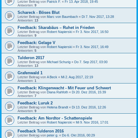
Letzter Beitrag von
Patrick F.
«
Fr 13. Apr 2018, 19:45
Antworten:
9
Schareck - Böses Blut
Letzter Beitrag von
Marc von Baumbach
«
Di 7. Nov 2017, 13:28
Antworten:
13
Feedback: Skarabäus – Ruhet in Frieden
Letzter Beitrag von
Robert Napierski
«
Fr 3. Nov 2017, 16:50
Antworten:
9
Feedback: Gelage V
Letzter Beitrag von
Robert Napierski
«
Fr 3. Nov 2017, 16:49
Antworten:
5
Tulderon 2017
Letzter Beitrag von
Michael Schurig
«
Do 7. Sep 2017, 03:00
Antworten:
13
Grafenwald 1
Letzter Beitrag von
A Beck
«
Mi 2. Aug 2017, 22:19
Antworten:
1
Feedback: Klingenwacht - Mit Feuer und Schwert
Letzter Beitrag von
Diana Rahfoth
«
Di 20. Dez 2016, 15:39
Antworten:
7
Feedback: Luruk 2
Letzter Beitrag von
Helena Brandt
«
Di 13. Dez 2016, 12:26
Antworten:
9
Feedback: Am Nordtor - Schattenspiele
Letzter Beitrag von
Robert Napierski
«
Mi 9. Nov 2016, 17:01
Feedback Tulderon 2016
Letzter Beitrag von
peter g.
«
Do 6. Okt 2016, 00:29