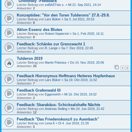
"Grondsby"-Feedback
Letzter Beitrag von
seBASTIan s.
«
Mi 22. Sep 2021, 14:14
Antworten:
2
Konzeptidee: "Vor den Toren Tulderons" 27.8.-29.8.
Letzter Beitrag von
Lars Büker
«
Sa 3. Jul 2021, 20:53
Antworten:
8
Aklon Essenz des Blutes
Letzter Beitrag von
Robert Napierski
«
Sa 1. Feb 2020, 16:11
Antworten:
8
Feedback: Schänke zur Grenzwacht 1
Letzter Beitrag von
R. Lange
«
Sa 7. Dez 2019, 22:45
Antworten:
2
Tulderon 2019
Letzter Beitrag von
Martin Polonius
«
Do 14. Nov 2019, 20:06
Antworten:
25
1
2
Feedback Hieronymus Hoffmans Heiteres Hopfenhaus
Letzter Beitrag von
Lars Büker
«
Sa 19. Okt 2019, 11:02
Antworten:
7
Feedback Grafenwald III
Letzter Beitrag von
Eggenwirth
«
Mi 16. Okt 2019, 16:02
Antworten:
2
Feedback: Skarabäus- Schicksalshafte Nächte
Letzter Beitrag von
Andreas Neiling
«
Mo 24. Jun 2019, 21:42
Antworten:
12
Feedback "Das Friedenskonzil zu Auenbach"
Letzter Beitrag von
Lena K
«
Di 4. Jun 2019, 21:29
Antworten:
5