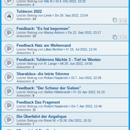
Letzter Beitrag von
Nils B
«
Di 4. Okt 2022, 10:32
Antworten:
4
Tulderon 2022
Letzter Beitrag von
Linnit
«
Do 29. Sep 2022, 13:54
Antworten:
24
1
2
Feedback: "Es hat begonnen"
Letzter Beitrag von
Marius Anhorn
«
Do 22. Sep 2022, 23:17
Antworten:
15
1
2
Feedback Hatz am Weltenrand
Letzter Beitrag von
Lillian Berthel
«
Fr 15. Jul 2022, 12:34
Antworten:
3
Feedback: Tulderons Nächte 3 - Tief im Westen
Letzter Beitrag von
R. Lange
«
Mi 29. Jun 2022, 14:50
Antworten:
2
Skarabäus- die letzte Stimme
Letzter Beitrag von
Robert Napierski
«
Di 7. Jun 2022, 22:28
Antworten:
6
Feedback: "Der Schwur der Sieben"
Letzter Beitrag von
Stefan Hildebrandt
«
Fr 15. Apr 2022, 01:15
Antworten:
8
Feedback Das Fragment
Letzter Beitrag von
Robert Napierski
«
Do 7. Apr 2022, 12:46
Antworten:
11
Die Überfahrt der Angelique
Letzter Beitrag von
René W.
«
Di 26. Okt 2021, 19:15
Antworten:
7