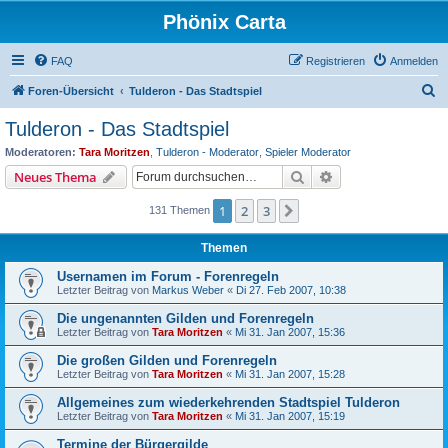
Phönix Carta
FAQ
Registrieren
Anmelden
S
Foren-Übersicht
Tulderon - Das Stadtspiel
u
Tulderon - Das Stadtspiel
c
Moderatoren:
Tara Moritzen
,
Tulderon - Moderator
,
Spieler Moderator
h
Suche
Erweiterte Suche
Neues Thema
e
1
2
3
Nächste
131 Themen
Themen
Usernamen im Forum - Forenregeln
Letzter Beitrag von
Markus Weber
«
Di 27. Feb 2007, 10:38
Die ungenannten Gilden und Forenregeln
Letzter Beitrag von
Tara Moritzen
«
Mi 31. Jan 2007, 15:36
Die großen Gilden und Forenregeln
Letzter Beitrag von
Tara Moritzen
«
Mi 31. Jan 2007, 15:28
Allgemeines zum wiederkehrenden Stadtspiel Tulderon
Letzter Beitrag von
Tara Moritzen
«
Mi 31. Jan 2007, 15:19
Termine der Bürgergilde