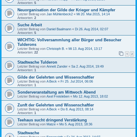
Antworten:
5
Neuorganisation der Gilde der Krieger und Kämpfer
Letzter Beitrag von
Jan Mühlenbeck2
«
Mi 20. Mai 2015, 14:14
Antworten:
2
Suche Arbeit
Letzter Beitrag von
Daniel Baalmann
«
Di 26. Aug 2014, 02:07
Antworten:
5
WICHTIG: Vollversammlung aller Bürger und Besucher
Tulderons
Letzter Beitrag von
Christoph B.
«
Mi 13. Aug 2014, 13:17
Antworten:
22
1
2
Stadtwache Tulderon
Letzter Beitrag von
Annett Zander
«
Sa 2. Aug 2014, 19:49
Antworten:
1
Gilde der Gelehrten und Wissenschaftler
Letzter Beitrag von
A Beck
«
Fr 25. Jul 2014, 06:06
Antworten:
1
Sonderveranstaltung am Mittwoch Abend
Letzter Beitrag von
Axel Freisleben
«
Mo 12. Aug 2013, 18:02
Zunft der Gelehrten und Wissenschaftler
Letzter Beitrag von
A Beck
«
Do 8. Aug 2013, 08:14
Antworten:
1
Teehaus sucht dringend Verstärkung
Letzter Beitrag von
Matze
«
Mo 5. Aug 2013, 18:36
Stadtwache