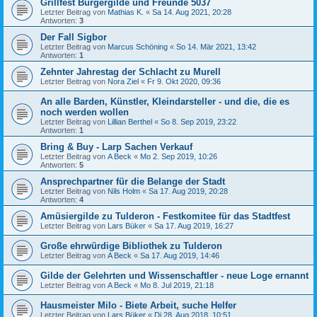
Grillfest Bürgergilde und Freunde 5037
Letzter Beitrag von
Mathias K.
«
Sa 14. Aug 2021, 20:28
Antworten:
3
Der Fall Sigbor
Letzter Beitrag von
Marcus Schöning
«
So 14. Mär 2021, 13:42
Antworten:
1
Zehnter Jahrestag der Schlacht zu Murell
Letzter Beitrag von
Nora Ziel
«
Fr 9. Okt 2020, 09:36
An alle Barden, Künstler, Kleindarsteller - und die, die es
noch werden wollen
Letzter Beitrag von
Lillian Berthel
«
So 8. Sep 2019, 23:22
Antworten:
1
Bring & Buy - Larp Sachen Verkauf
Letzter Beitrag von
A Beck
«
Mo 2. Sep 2019, 10:26
Antworten:
5
Ansprechpartner für die Belange der Stadt
Letzter Beitrag von
Nils Holm
«
Sa 17. Aug 2019, 20:28
Antworten:
4
Amüsiergilde zu Tulderon - Festkomitee für das Stadtfest
Letzter Beitrag von
Lars Büker
«
Sa 17. Aug 2019, 16:27
Große ehrwürdige Bibliothek zu Tulderon
Letzter Beitrag von
A Beck
«
Sa 17. Aug 2019, 14:46
Gilde der Gelehrten und Wissenschaftler - neue Loge ernannt
Letzter Beitrag von
A Beck
«
Mo 8. Jul 2019, 21:18
Hausmeister Milo - Biete Arbeit, suche Helfer
Letzter Beitrag von
Lars Büker
«
Di 28. Aug 2018, 10:51