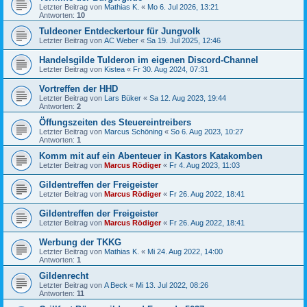
Letzter Beitrag von
Mathias K.
«
Mo 6. Jul 2026, 13:21
Antworten:
10
Tuldeoner Entdeckertour für Jungvolk
Letzter Beitrag von
AC Weber
«
Sa 19. Jul 2025, 12:46
Handelsgilde Tulderon im eigenen Discord-Channel
Letzter Beitrag von
Kistea
«
Fr 30. Aug 2024, 07:31
Vortreffen der HHD
Letzter Beitrag von
Lars Büker
«
Sa 12. Aug 2023, 19:44
Antworten:
2
Öffungszeiten des Steuereintreibers
Letzter Beitrag von
Marcus Schöning
«
So 6. Aug 2023, 10:27
Antworten:
1
Komm mit auf ein Abenteuer in Kastors Katakomben
Letzter Beitrag von
Marcus Rödiger
«
Fr 4. Aug 2023, 11:03
Gildentreffen der Freigeister
Letzter Beitrag von
Marcus Rödiger
«
Fr 26. Aug 2022, 18:41
Gildentreffen der Freigeister
Letzter Beitrag von
Marcus Rödiger
«
Fr 26. Aug 2022, 18:41
Werbung der TKKG
Letzter Beitrag von
Mathias K.
«
Mi 24. Aug 2022, 14:00
Antworten:
1
Gildenrecht
Letzter Beitrag von
A Beck
«
Mi 13. Jul 2022, 08:26
Antworten:
11