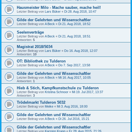
Hausmeister Milo - Mache sauber, mache heil!
Letzter Beitrag von
Lars Büker
«
Di 28. Aug 2018, 10:47
Gilde der Gelehrten und Wissenschaftler
Letzter Beitrag von
A Beck
«
Di 21. Aug 2018, 18:52
Seelenverträge
Letzter Beitrag von
A Beck
«
Di 21. Aug 2018, 18:51
Antworten:
5
Magistrat 2018/5034
Letzter Beitrag von
Lars Büker
«
Do 16. Aug 2018, 12:07
Antworten:
10
OT: Bibliothek zu Tulderon
Letzter Beitrag von
A Beck
«
Do 7. Sep 2017, 13:58
Gilde der Gelehrten und Wissenschaftler
Letzter Beitrag von
A Beck
«
Mi 16. Aug 2017, 10:05
Antworten:
1
Hieb & Stich, Kampfkunstschule zu Tulderon
Letzter Beitrag von
Kristina Schnoor
«
Mi 19. Jul 2017, 13:37
Antworten:
3
Trödelmarkt Tulderon 5032
Letzter Beitrag von
Meike
«
Mi 3. Aug 2016, 18:00
Gilde der Gelehrten und Wissenschaftler
Letzter Beitrag von
A Beck
«
Di 26. Jul 2016, 15:21
Gilde der Gelehrten und Wissenschaftler
Letzter Beitrag von
Karsten Krapp
«
Fr 28. Aug 2015, 21:26