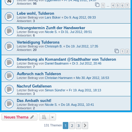
Letzter Beitrag von
Eggenwirth
«
Fr 24. Aug 2012, 14:07
Antworten:
96
1
4
5
6
7
…
Lebe wohl, Tulderon
Letzter Beitrag von
Lars Büker
«
Do 9. Aug 2012, 09:33
Antworten:
3
Sitzungstermin Zunft der Handwerker
Letzter Beitrag von
Nicole S.
«
Di 31. Jul 2012, 09:51
Antworten:
6
Verteidigung Tulderons
Letzter Beitrag von
Christoph B.
«
Do 19. Jul 2012, 17:35
Antworten:
20
1
2
Bewerbung als Komandant @Stadthalter von Tulderon
Letzter Beitrag von
Daniel Baalmann
«
Di 3. Jul 2012, 20:46
Antworten:
7
Aufbruch nach Tulderon
Letzter Beitrag von
Christian Hartmann
«
Mo 30. Apr 2012, 16:53
Nachruf Gefallenen
Letzter Beitrag von
Simon Sünd'er
«
Fr 19. Aug 2011, 18:13
Antworten:
3
Das Ambath sucht!
Letzter Beitrag von
Nicole S.
«
Do 18. Aug 2011, 10:41
Antworten:
2
Neues Thema
1
2
3
Nächste
131 Themen