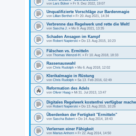
von
Lars Büker
»
Fr 9. Dez 2022, 19:07
Unqualifizierte Vorschläge zur Bardenmagie
von
Lillian Berthel
»
Fr 20. Aug 2021, 14:34
Verbrenne das Regelwerk und rette die Welt!
von
Sascha J.
»
Mo 9. Aug 2021, 13:35
Schaden Ansagen im Kampf
von
Robert Napierski
»
Do 13. Aug 2015, 10:23
Fälschen vs. Ermitteln
von
Thomas Wenzel-H.
»
Fr 10. Aug 2018, 18:33
Rassenauswahl
von
Chris Rudolph
»
Mo 6. Aug 2018, 12:02
Klerikalmagie in Rüstung
von
Chris Rudolph
»
Sa 13. Feb 2016, 02:49
Reformation des Adels
von
Oliver Haag
»
Mi 31. Jul 2013, 13:47
Digitales Regelwerk kostenfrei verfügbar mach
von
Robert Napierski
»
Do 13. Aug 2015, 10:26
Überdenken der Fertigkeit "Ermitteln"
von
Sascha Bubert
»
Do 14. Aug 2014, 18:43
Verlernen einer Fähigkeit
von
Marius Anhorn
»
Fr 22. Aug 2014, 14:50