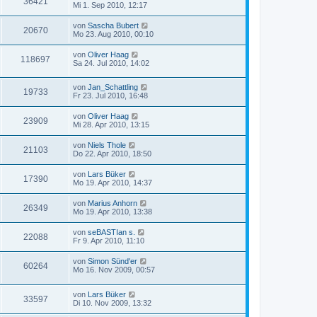
36421
Mi 1. Sep 2010, 12:17
von
Sascha Bubert
20670
Mo 23. Aug 2010, 00:10
von
Oliver Haag
118697
Sa 24. Jul 2010, 14:02
von
Jan_Schattling
19733
Fr 23. Jul 2010, 16:48
von
Oliver Haag
23909
Mi 28. Apr 2010, 13:15
von
Niels Thole
21103
Do 22. Apr 2010, 18:50
von
Lars Büker
17390
Mo 19. Apr 2010, 14:37
von
Marius Anhorn
26349
Mo 19. Apr 2010, 13:38
von
seBASTIan s.
22088
Fr 9. Apr 2010, 11:10
von
Simon Sünd'er
60264
Mo 16. Nov 2009, 00:57
von
Lars Büker
33597
Di 10. Nov 2009, 13:32