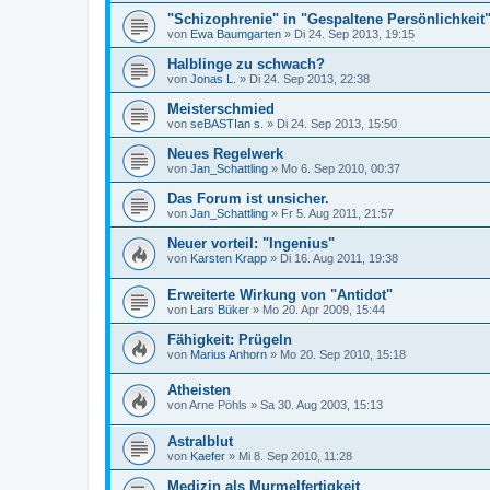
"Schizophrenie" in "Gespaltene Persönlichkei
von
Ewa Baumgarten
»
Di 24. Sep 2013, 19:15
Halblinge zu schwach?
von
Jonas L.
»
Di 24. Sep 2013, 22:38
Meisterschmied
von
seBASTIan s.
»
Di 24. Sep 2013, 15:50
Neues Regelwerk
von
Jan_Schattling
»
Mo 6. Sep 2010, 00:37
Das Forum ist unsicher.
von
Jan_Schattling
»
Fr 5. Aug 2011, 21:57
Neuer vorteil: "Ingenius"
von
Karsten Krapp
»
Di 16. Aug 2011, 19:38
Erweiterte Wirkung von "Antidot"
von
Lars Büker
»
Mo 20. Apr 2009, 15:44
Fähigkeit: Prügeln
von
Marius Anhorn
»
Mo 20. Sep 2010, 15:18
Atheisten
von
Arne Pöhls
»
Sa 30. Aug 2003, 15:13
Astralblut
von
Kaefer
»
Mi 8. Sep 2010, 11:28
Medizin als Murmelfertigkeit