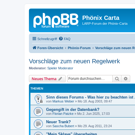
Phönix Carta
LARP-Forum der Phönix-Carta
Schnellzugriff
FAQ
Foren-Übersicht
Phönix-Forum
Vorschläge zum neuen R
Vorschläge zum neuen Regelwerk
Moderator:
Spieler Moderator
Suche
Erw
Neues Thema
THEMEN
Sinn dieses Forums - Was hier zu beachten ist .
von
Markus Weber
»
Mo 18. Aug 2003, 09:47
Gegengift in der Datenbank?
von
Florian Patzke
»
Mo 2. Jun 2025, 17:03
Neuer Trank?
von
Sascha Bubert
»
Mo 29. Aug 2011, 23:24
"Mein Sklave" überarbeiten