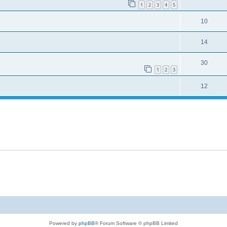
1
2
3
4
5
10
14
30
1
2
3
12
Powered by
phpBB
® Forum Software © phpBB Limited