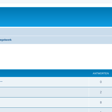
egelwerk
eiterte Suche
ANTWORTEN
..
0
2
8