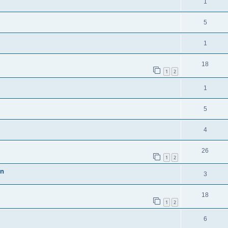
1
5
1
18
1
2
1
5
4
26
1
2
en
3
18
1
2
6