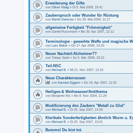
Erweiterung der Gifte
von
Oliver Haag
»
Di 5. Mai 2009, 18:41
Zauberspruch oder Wunder für Rüstung
von
Martin Damrow
»
Do 28. Mai 2009, 11:17
allgemeine Fertigkeit "Frömmigkeit"
von
Daniel Russmann
»
Mo 30. Apr 2007, 22:12
Terminologie - geweihte Waffe und magische W
von
Lars Büker
»
Do 17. Apr 2008, 14:20
Neuer Nachteil:Alzheimer??
von
Tobias Stahl
»
So 5. Mär 2006, 20:21
Teil-NSC
von
Michael B.
»
Mi 21. Nov 2007, 13:16
Neue Charakterrassen
von
Karsten Eggers
»
Do 19. Apr 2007, 11:02
Heiliges-& Weihwasser/Antithema
von
Benjamin Rix
»
Mo 8. Nov 2004, 21:29
Modifizierung des Zaubers "Metall zu Glut"
von
Michael B.
»
Di 25. Sep 2007, 14:29
Klerikale Sonderfertigkeiten ähnlich Wurm u. E
von
Michael B.
»
Di 25. Sep 2007, 15:01
Bumms! Du bist tot.