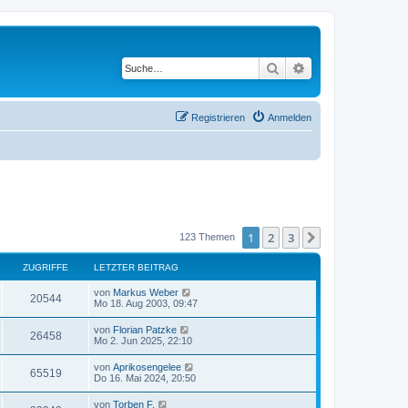
Suche
Erweiterte Suche
Registrieren
Anmelden
1
2
3
Nächste
123 Themen
ZUGRIFFE
LETZTER BEITRAG
von
Markus Weber
20544
Mo 18. Aug 2003, 09:47
von
Florian Patzke
26458
Mo 2. Jun 2025, 22:10
von
Aprikosengelee
65519
Do 16. Mai 2024, 20:50
von
Torben F.