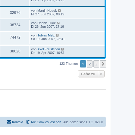
Di 25. Sep 2007, 23:25
von
Martin Noack
32976
Mi 27. Jun 2007, 08:19
von
Dennis Luck
38734
Di 26. Jun 2007, 17:16
von
Tobias Melz
74472
So 10. Jun 2007, 23:41
von
Axel Freisleben
38628
Do 19. Apr 2007, 10:51
1
2
3
Nächste
123 Themen
Gehe zu
Kontakt
Alle Cookies löschen
Alle Zeiten sind
UTC+02:00