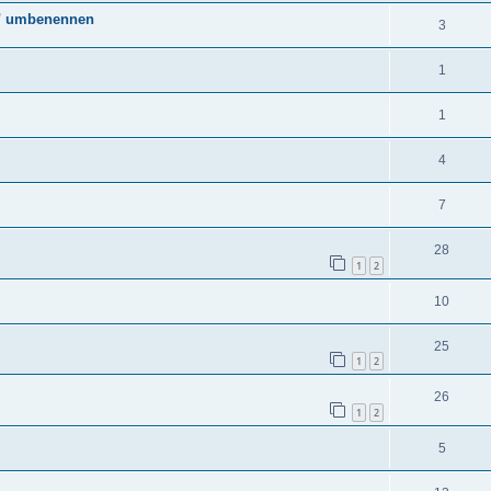
t" umbenennen
3
1
1
4
7
28
1
2
10
25
1
2
26
1
2
5