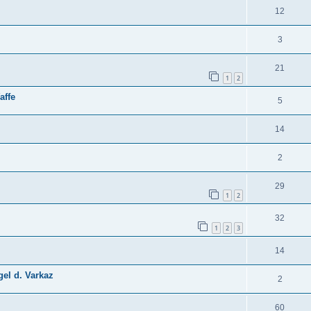
12
3
21
1
2
affe
5
14
2
29
1
2
32
1
2
3
14
gel d. Varkaz
2
60