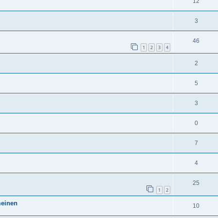
12
3
46
1
2
3
4
2
5
3
0
7
4
25
1
2
meinen
10