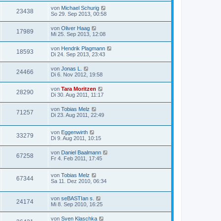
von
Michael Schurig
23438
So 29. Sep 2013, 00:58
von
Oliver Haag
17989
Mi 25. Sep 2013, 12:08
von
Hendrik Plagmann
18593
Di 24. Sep 2013, 23:43
von
Jonas L.
24466
Di 6. Nov 2012, 19:58
von
Tara Moritzen
28290
Di 30. Aug 2011, 11:17
von
Tobias Melz
71257
Di 23. Aug 2011, 22:49
von
Eggenwirth
33279
Di 9. Aug 2011, 10:15
von
Daniel Baalmann
67258
Fr 4. Feb 2011, 17:45
von
Tobias Melz
67344
Sa 11. Dez 2010, 06:34
von
seBASTIan s.
24174
Mi 8. Sep 2010, 16:25
von
Sven Klaschka