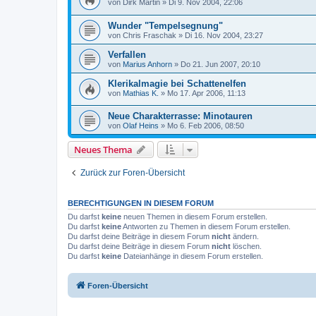
von
Dirk Martin
»
Di 9. Nov 2004, 22:06
Wunder "Tempelsegnung"
von
Chris Fraschak
»
Di 16. Nov 2004, 23:27
Verfallen
von
Marius Anhorn
»
Do 21. Jun 2007, 20:10
Klerikalmagie bei Schattenelfen
von
Mathias K.
»
Mo 17. Apr 2006, 11:13
Neue Charakterrasse: Minotauren
von
Olaf Heins
»
Mo 6. Feb 2006, 08:50
Neues Thema
Zurück zur Foren-Übersicht
BERECHTIGUNGEN IN DIESEM FORUM
Du darfst
keine
neuen Themen in diesem Forum erstellen.
Du darfst
keine
Antworten zu Themen in diesem Forum erstellen.
Du darfst deine Beiträge in diesem Forum
nicht
ändern.
Du darfst deine Beiträge in diesem Forum
nicht
löschen.
Du darfst
keine
Dateianhänge in diesem Forum erstellen.
Foren-Übersicht