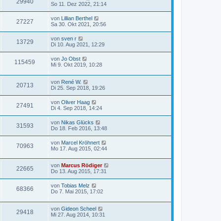
29940
So 11. Dez 2022, 21:14
von
Lillian Berthel
27227
Sa 30. Okt 2021, 20:56
von
sven r
13729
Di 10. Aug 2021, 12:29
von
Jo Obst
115459
Mi 9. Okt 2019, 10:28
von
René W.
20713
Di 25. Sep 2018, 19:26
von
Oliver Haag
27491
Di 4. Sep 2018, 14:24
von
Nikas Glücks
31593
Do 18. Feb 2016, 13:48
von
Marcel Kröhnert
70963
Mo 17. Aug 2015, 02:44
von
Marcus Rödiger
22665
Do 13. Aug 2015, 17:31
von
Tobias Melz
68366
Do 7. Mai 2015, 17:02
von
Gideon Scheel
29418
Mi 27. Aug 2014, 10:31