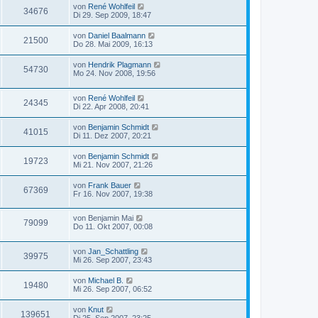
von
René Wohlfeil
34676
Di 29. Sep 2009, 18:47
von
Daniel Baalmann
21500
Do 28. Mai 2009, 16:13
von
Hendrik Plagmann
54730
Mo 24. Nov 2008, 19:56
von
René Wohlfeil
24345
Di 22. Apr 2008, 20:41
von
Benjamin Schmidt
41015
Di 11. Dez 2007, 20:21
von
Benjamin Schmidt
19723
Mi 21. Nov 2007, 21:26
von
Frank Bauer
67369
Fr 16. Nov 2007, 19:38
von
Benjamin Mai
79099
Do 11. Okt 2007, 00:08
von
Jan_Schattling
39975
Mi 26. Sep 2007, 23:43
von
Michael B.
19480
Mi 26. Sep 2007, 06:52
von
Knut
139651