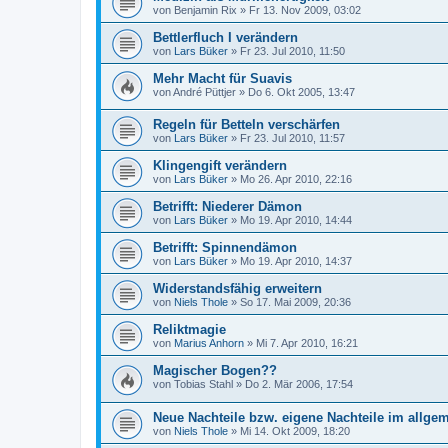
von
Benjamin Rix
»
Fr 13. Nov 2009, 03:02
Bettlerfluch I verändern
von
Lars Büker
»
Fr 23. Jul 2010, 11:50
Mehr Macht für Suavis
von
André Püttjer
»
Do 6. Okt 2005, 13:47
Regeln für Betteln verschärfen
von
Lars Büker
»
Fr 23. Jul 2010, 11:57
Klingengift verändern
von
Lars Büker
»
Mo 26. Apr 2010, 22:16
Betrifft: Niederer Dämon
von
Lars Büker
»
Mo 19. Apr 2010, 14:44
Betrifft: Spinnendämon
von
Lars Büker
»
Mo 19. Apr 2010, 14:37
Widerstandsfähig erweitern
von
Niels Thole
»
So 17. Mai 2009, 20:36
Reliktmagie
von
Marius Anhorn
»
Mi 7. Apr 2010, 16:21
Magischer Bogen??
von
Tobias Stahl
»
Do 2. Mär 2006, 17:54
Neue Nachteile bzw. eigene Nachteile im allge
von
Niels Thole
»
Mi 14. Okt 2009, 18:20