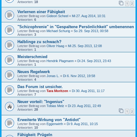
Antworten:
18
1
2
Verlernen einer Fähigkeit
Letzter Beitrag von
Gideon Scheel
«
Mi 27. Aug 2014, 10:31
Antworten:
6
"Schizophrenie" in "Gespaltene Persönlichkeit" umbenennen
Letzter Beitrag von
Michael Schurig
«
So 29. Sep 2013, 00:58
Antworten:
3
Halblinge zu schwach?
Letzter Beitrag von
Oliver Haag
«
Mi 25. Sep 2013, 12:08
Antworten:
1
Meisterschmied
Letzter Beitrag von
Hendrik Plagmann
«
Di 24. Sep 2013, 23:43
Antworten:
1
Neues Regelwerk
Letzter Beitrag von
Jonas L.
«
Di 6. Nov 2012, 19:58
Antworten:
4
Das Forum ist unsicher.
Letzter Beitrag von
Tara Moritzen
«
Di 30. Aug 2011, 11:17
Antworten:
7
Neuer vorteil: "Ingenius"
Letzter Beitrag von
Tobias Melz
«
Di 23. Aug 2011, 22:49
Antworten:
28
1
2
Erweiterte Wirkung von "Antidot"
Letzter Beitrag von
Eggenwirth
«
Di 9. Aug 2011, 10:15
Antworten:
10
Fähigkeit: Prügeln