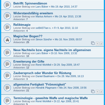
Betrifft: Spinnendämon
Letzter Beitrag von
Lars Büker
«
Mo 19. Apr 2010, 14:37
Widerstandsfähig erweitern
Letzter Beitrag von
Marius Anhorn
«
Mo 19. Apr 2010, 13:38
Antworten:
7
Reliktmagie
Letzter Beitrag von
seBASTIan s.
«
Fr 9. Apr 2010, 11:10
Antworten:
4
Magischer Bogen??
Letzter Beitrag von
Simon Sünd'er
«
Mo 16. Nov 2009, 00:57
Antworten:
25
1
2
Neue Nachteile bzw. eigene Nachteile im allgemeinen
Letzter Beitrag von
Lars Büker
«
Di 10. Nov 2009, 13:32
Antworten:
10
Erweiterung der Gifte
Letzter Beitrag von
René Wohlfeil
«
Di 29. Sep 2009, 18:47
Antworten:
12
Zauberspruch oder Wunder für Rüstung
Letzter Beitrag von
Daniel Baalmann
«
Do 28. Mai 2009, 16:13
Antworten:
3
allgemeine Fertigkeit "Frömmigkeit"
Letzter Beitrag von
Hendrik Plagmann
«
Mo 24. Nov 2008, 19:56
Antworten:
21
1
2
Terminologie - geweihte Waffe und magische Waffe
Letzter Beitrag von
René Wohlfeil
«
Di 22. Apr 2008, 20:41
Antworten:
5