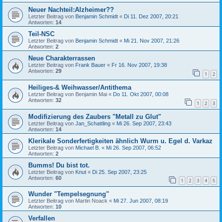
Neuer Nachteil:Alzheimer??
Letzter Beitrag von
Benjamin Schmidt
«
Di 11. Dez 2007, 20:21
Antworten:
14
Teil-NSC
Letzter Beitrag von
Benjamin Schmidt
«
Mi 21. Nov 2007, 21:26
Antworten:
2
Neue Charakterrassen
Letzter Beitrag von
Frank Bauer
«
Fr 16. Nov 2007, 19:38
Antworten:
29
1
2
Heiliges-& Weihwasser/Antithema
Letzter Beitrag von
Benjamin Mai
«
Do 11. Okt 2007, 00:08
Antworten:
32
1
2
3
Modifizierung des Zaubers "Metall zu Glut"
Letzter Beitrag von
Jan_Schattling
«
Mi 26. Sep 2007, 23:43
Antworten:
14
Klerikale Sonderfertigkeiten ähnlich Wurm u. Egel d. Varkaz
Letzter Beitrag von
Michael B.
«
Mi 26. Sep 2007, 06:52
Antworten:
2
Bumms! Du bist tot.
Letzter Beitrag von
Knut
«
Di 25. Sep 2007, 23:25
Antworten:
60
1
2
3
4
5
Wunder "Tempelsegnung"
Letzter Beitrag von
Martin Noack
«
Mi 27. Jun 2007, 08:19
Antworten:
10
Verfallen