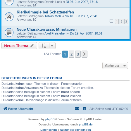
Letzter Beitrag von
Dennis Luck
«
Di 26. Jun 2007, 17:16
Antworten:
14
Klerikalmagie bei Schattenelfen
Letzter Beitrag von
Tobias Melz
«
So 10. Jun 2007, 23:41
Antworten:
30
1
2
3
Neue Charakterrasse: Minotauren
Letzter Beitrag von
Axel Freisleben
«
Do 19. Apr 2007, 10:51
Antworten:
12
Neues Thema
1
2
3
Nächste
123 Themen
Gehe zu
BERECHTIGUNGEN IN DIESEM FORUM
Du darfst
keine
neuen Themen in diesem Forum erstellen.
Du darfst
keine
Antworten zu Themen in diesem Forum erstellen.
Du darfst deine Beiträge in diesem Forum
nicht
ändern.
Du darfst deine Beiträge in diesem Forum
nicht
löschen.
Du darfst
keine
Dateianhänge in diesem Forum erstellen.
Foren-Übersicht
Alle Zeiten sind
UTC+02:00
Powered by
phpBB
® Forum Software © phpBB Limited
Deutsche Übersetzung durch
phpBB.de
Datenschutz
|
Nutzungsbedingungen