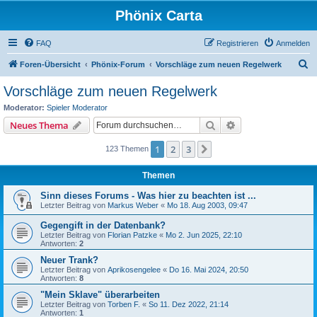
Phönix Carta
FAQ
Registrieren
Anmelden
S
Foren-Übersicht
Phönix-Forum
Vorschläge zum neuen Regelwerk
u
Vorschläge zum neuen Regelwerk
c
Moderator:
Spieler Moderator
h
Suche
Erweiterte Suche
Neues Thema
e
1
2
3
Nächste
123 Themen
Themen
Sinn dieses Forums - Was hier zu beachten ist ...
Letzter Beitrag von
Markus Weber
«
Mo 18. Aug 2003, 09:47
Gegengift in der Datenbank?
Letzter Beitrag von
Florian Patzke
«
Mo 2. Jun 2025, 22:10
Antworten:
2
Neuer Trank?
Letzter Beitrag von
Aprikosengelee
«
Do 16. Mai 2024, 20:50
Antworten:
8
"Mein Sklave" überarbeiten
Letzter Beitrag von
Torben F.
«
So 11. Dez 2022, 21:14
Antworten:
1