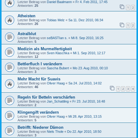
Letzter Beitrag von
Daniel Baalmann
«
Fr 4. Feb 2011, 17:45
Antworten:
25
1
2
Atheisten
Letzter Beitrag von
Tobias Melz
«
Sa 11. Dez 2010, 06:34
Antworten:
26
1
2
Astralblut
Letzter Beitrag von
seBASTIan s.
«
Mi 8. Sep 2010, 16:25
Antworten:
5
Medizin als Murmelfertigkeit
Letzter Beitrag von
Sven Klaschka
«
Mi 1. Sep 2010, 12:17
Antworten:
12
Bettlerfluch I verändern
Letzter Beitrag von
Sascha Bubert
«
Mo 23. Aug 2010, 00:10
Antworten:
3
Mehr Macht für Suavis
Letzter Beitrag von
Oliver Haag
«
Sa 24. Jul 2010, 14:02
Antworten:
46
1
2
3
4
Regeln für Betteln verschärfen
Letzter Beitrag von
Jan_Schattling
«
Fr 23. Jul 2010, 16:48
Antworten:
2
Klingengift verändern
Letzter Beitrag von
Oliver Haag
«
Mi 28. Apr 2010, 13:15
Antworten:
5
Betrifft: Niederer Dämon
Letzter Beitrag von
Niels Thole
«
Do 22. Apr 2010, 18:50
Antworten:
3