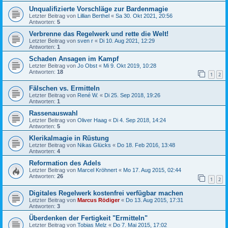
Unqualifizierte Vorschläge zur Bardenmagie
Letzter Beitrag von
Lillian Berthel
«
Sa 30. Okt 2021, 20:56
Antworten:
5
Verbrenne das Regelwerk und rette die Welt!
Letzter Beitrag von
sven r
«
Di 10. Aug 2021, 12:29
Antworten:
1
Schaden Ansagen im Kampf
Letzter Beitrag von
Jo Obst
«
Mi 9. Okt 2019, 10:28
Antworten:
18
1
2
Fälschen vs. Ermitteln
Letzter Beitrag von
René W.
«
Di 25. Sep 2018, 19:26
Antworten:
1
Rassenauswahl
Letzter Beitrag von
Oliver Haag
«
Di 4. Sep 2018, 14:24
Antworten:
5
Klerikalmagie in Rüstung
Letzter Beitrag von
Nikas Glücks
«
Do 18. Feb 2016, 13:48
Antworten:
4
Reformation des Adels
Letzter Beitrag von
Marcel Kröhnert
«
Mo 17. Aug 2015, 02:44
Antworten:
26
1
2
Digitales Regelwerk kostenfrei verfügbar machen
Letzter Beitrag von
Marcus Rödiger
«
Do 13. Aug 2015, 17:31
Antworten:
3
Überdenken der Fertigkeit "Ermitteln"
Letzter Beitrag von
Tobias Melz
«
Do 7. Mai 2015, 17:02