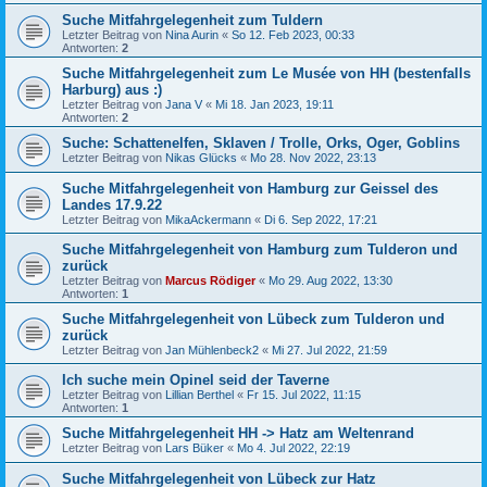
Suche Mitfahrgelegenheit zum Tuldern
Letzter Beitrag von
Nina Aurin
«
So 12. Feb 2023, 00:33
Antworten:
2
Suche Mitfahrgelegenheit zum Le Musée von HH (bestenfalls
Harburg) aus :)
Letzter Beitrag von
Jana V
«
Mi 18. Jan 2023, 19:11
Antworten:
2
Suche: Schattenelfen, Sklaven / Trolle, Orks, Oger, Goblins
Letzter Beitrag von
Nikas Glücks
«
Mo 28. Nov 2022, 23:13
Suche Mitfahrgelegenheit von Hamburg zur Geissel des
Landes 17.9.22
Letzter Beitrag von
MikaAckermann
«
Di 6. Sep 2022, 17:21
Suche Mitfahrgelegenheit von Hamburg zum Tulderon und
zurück
Letzter Beitrag von
Marcus Rödiger
«
Mo 29. Aug 2022, 13:30
Antworten:
1
Suche Mitfahrgelegenheit von Lübeck zum Tulderon und
zurück
Letzter Beitrag von
Jan Mühlenbeck2
«
Mi 27. Jul 2022, 21:59
Ich suche mein Opinel seid der Taverne
Letzter Beitrag von
Lillian Berthel
«
Fr 15. Jul 2022, 11:15
Antworten:
1
Suche Mitfahrgelegenheit HH -> Hatz am Weltenrand
Letzter Beitrag von
Lars Büker
«
Mo 4. Jul 2022, 22:19
Suche Mitfahrgelegenheit von Lübeck zur Hatz