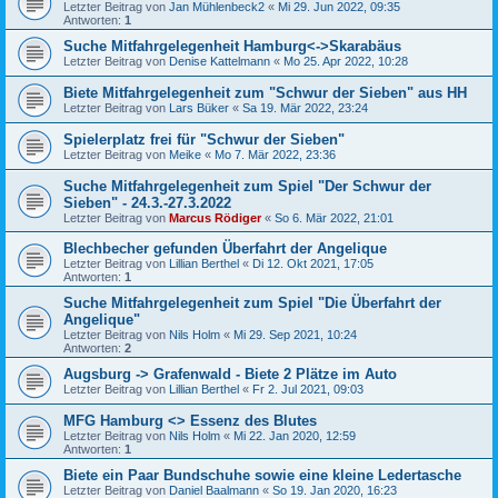
Letzter Beitrag von
Jan Mühlenbeck2
«
Mi 29. Jun 2022, 09:35
Antworten:
1
Suche Mitfahrgelegenheit Hamburg<->Skarabäus
Letzter Beitrag von
Denise Kattelmann
«
Mo 25. Apr 2022, 10:28
Biete Mitfahrgelegenheit zum "Schwur der Sieben" aus HH
Letzter Beitrag von
Lars Büker
«
Sa 19. Mär 2022, 23:24
Spielerplatz frei für "Schwur der Sieben"
Letzter Beitrag von
Meike
«
Mo 7. Mär 2022, 23:36
Suche Mitfahrgelegenheit zum Spiel "Der Schwur der
Sieben" - 24.3.-27.3.2022
Letzter Beitrag von
Marcus Rödiger
«
So 6. Mär 2022, 21:01
Blechbecher gefunden Überfahrt der Angelique
Letzter Beitrag von
Lillian Berthel
«
Di 12. Okt 2021, 17:05
Antworten:
1
Suche Mitfahrgelegenheit zum Spiel "Die Überfahrt der
Angelique"
Letzter Beitrag von
Nils Holm
«
Mi 29. Sep 2021, 10:24
Antworten:
2
Augsburg -> Grafenwald - Biete 2 Plätze im Auto
Letzter Beitrag von
Lillian Berthel
«
Fr 2. Jul 2021, 09:03
MFG Hamburg <> Essenz des Blutes
Letzter Beitrag von
Nils Holm
«
Mi 22. Jan 2020, 12:59
Antworten:
1
Biete ein Paar Bundschuhe sowie eine kleine Ledertasche
Letzter Beitrag von
Daniel Baalmann
«
So 19. Jan 2020, 16:23