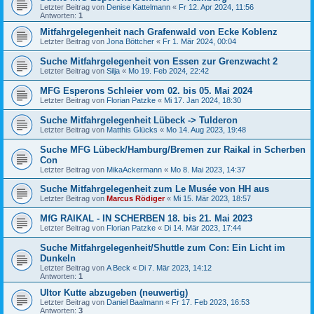
Letzter Beitrag von
Denise Kattelmann
«
Fr 12. Apr 2024, 11:56
Antworten:
1
Mitfahrgelegenheit nach Grafenwald von Ecke Koblenz
Letzter Beitrag von
Jona Böttcher
«
Fr 1. Mär 2024, 00:04
Suche Mitfahrgelegenheit von Essen zur Grenzwacht 2
Letzter Beitrag von
Silja
«
Mo 19. Feb 2024, 22:42
MFG Esperons Schleier vom 02. bis 05. Mai 2024
Letzter Beitrag von
Florian Patzke
«
Mi 17. Jan 2024, 18:30
Suche Mitfahrgelegenheit Lübeck -> Tulderon
Letzter Beitrag von
Matthis Glücks
«
Mo 14. Aug 2023, 19:48
Suche MFG Lübeck/Hamburg/Bremen zur Raikal in Scherben
Con
Letzter Beitrag von
MikaAckermann
«
Mo 8. Mai 2023, 14:37
Suche Mitfahrgelegenheit zum Le Musée von HH aus
Letzter Beitrag von
Marcus Rödiger
«
Mi 15. Mär 2023, 18:57
MfG RAIKAL - IN SCHERBEN 18. bis 21. Mai 2023
Letzter Beitrag von
Florian Patzke
«
Di 14. Mär 2023, 17:44
Suche Mitfahrgelegenheit/Shuttle zum Con: Ein Licht im
Dunkeln
Letzter Beitrag von
A Beck
«
Di 7. Mär 2023, 14:12
Antworten:
1
Ultor Kutte abzugeben (neuwertig)
Letzter Beitrag von
Daniel Baalmann
«
Fr 17. Feb 2023, 16:53
Antworten:
3