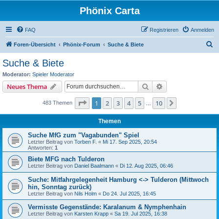
Phönix Carta
FAQ
Registrieren
Anmelden
S
Foren-Übersicht
Phönix-Forum
Suche & Biete
u
Suche & Biete
c
Moderator:
Spieler Moderator
h
Suche
Erweiterte Suche
Neues Thema
e
Seite
1
von
10
1
2
3
4
5
10
Nächste
483 Themen
…
Themen
Suche MfG zum "Vagabunden" Spiel
Letzter Beitrag von
Torben F.
«
Mi 17. Sep 2025, 20:54
Antworten:
1
Biete MFG nach Tulderon
Letzter Beitrag von
Daniel Baalmann
«
Di 12. Aug 2025, 06:46
Suche: Mitfahrgelegenheit Hamburg <-> Tulderon (Mittwoch
hin, Sonntag zurück)
Letzter Beitrag von
Nils Holm
«
Do 24. Jul 2025, 16:45
Vermisste Gegenstände: Karalanum & Nymphenhain
Letzter Beitrag von
Karsten Krapp
«
Sa 19. Jul 2025, 16:38