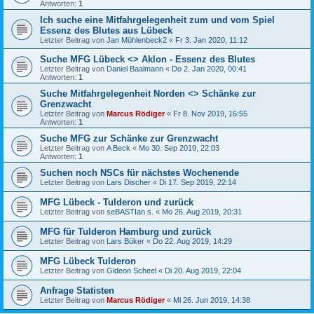
Antworten:
1
Ich suche eine Mitfahrgelegenheit zum und vom Spiel
Essenz des Blutes aus Lübeck
Letzter Beitrag von
Jan Mühlenbeck2
«
Fr 3. Jan 2020, 11:12
Suche MFG Lübeck <> Aklon - Essenz des Blutes
Letzter Beitrag von
Daniel Baalmann
«
Do 2. Jan 2020, 00:41
Antworten:
1
Suche Mitfahrgelegenheit Norden <> Schänke zur
Grenzwacht
Letzter Beitrag von
Marcus Rödiger
«
Fr 8. Nov 2019, 16:55
Antworten:
1
Suche MFG zur Schänke zur Grenzwacht
Letzter Beitrag von
A Beck
«
Mo 30. Sep 2019, 22:03
Antworten:
1
Suchen noch NSCs für nächstes Wochenende
Letzter Beitrag von
Lars Discher
«
Di 17. Sep 2019, 22:14
MFG Lübeck - Tulderon und zurück
Letzter Beitrag von
seBASTIan s.
«
Mo 26. Aug 2019, 20:31
MFG für Tulderon Hamburg und zurück
Letzter Beitrag von
Lars Büker
«
Do 22. Aug 2019, 14:29
MFG Lübeck Tulderon
Letzter Beitrag von
Gideon Scheel
«
Di 20. Aug 2019, 22:04
Anfrage Statisten
Letzter Beitrag von
Marcus Rödiger
«
Mi 26. Jun 2019, 14:38