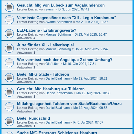
Gesucht: Mfg von Lübeck zum Vagabundencon
Letzter Beitrag von
sven r
«
Di 3. Jun 2025, 07:41
Vermisste Gegenstände nach "XII - Legio Karalanum"
Letzter Beitrag von
Svante Barenthien
«
Mo 2. Jun 2025, 19:37
LED-Laterne - Erfahrungswerte?
Letzter Beitrag von
Marcus Schöning
«
Di 13. Mai 2025, 16:47
Antworten:
4
Jurte für das XII - Laikeriaspiel
Letzter Beitrag von
Marcus Schöning
«
Do 20. Mär 2025, 21:47
Antworten:
1
Wer vermisst nach der Angelique 2 einen Umhang?
Letzter Beitrag von
Olaf Lück
«
Mi 16. Okt 2024, 17:31
Antworten:
1
Biete: MFG Stade - Tulderon
Letzter Beitrag von
Daniel Baalmann
«
Mo 19. Aug 2024, 18:21
Antworten:
1
Gesucht: Mfg Hamburg <-> Tulderon
Letzter Beitrag von
Denise Kattelmann
«
Mo 12. Aug 2024, 10:38
Antworten:
1
Mitfahrgelegenheit Tulderon von Stade/Buxtehude/Umzu
Letzter Beitrag von
Daniel Baalmann
«
Mo 12. Aug 2024, 09:56
Antworten:
1
Biete: Rundschild
Letzter Beitrag von
Daniel Baalmann
«
Fr 5. Jul 2024, 07:07
Antworten:
1
Suche MfG Esperons Schleier <> Hamburg