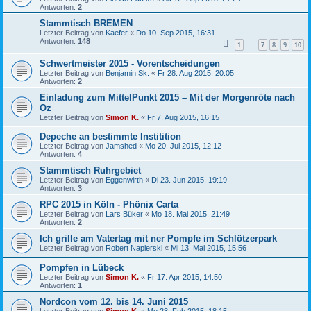
Antworten:
2
Stammtisch BREMEN
Letzter Beitrag von
Kaefer
«
Do 10. Sep 2015, 16:31
Antworten:
148
1
7
8
9
10
…
Schwertmeister 2015 - Vorentscheidungen
Letzter Beitrag von
Benjamin Sk.
«
Fr 28. Aug 2015, 20:05
Antworten:
2
Einladung zum MittelPunkt 2015 – Mit der Morgenröte nach
Oz
Letzter Beitrag von
Simon K.
«
Fr 7. Aug 2015, 16:15
Depeche an bestimmte Institition
Letzter Beitrag von
Jamshed
«
Mo 20. Jul 2015, 12:12
Antworten:
4
Stammtisch Ruhrgebiet
Letzter Beitrag von
Eggenwirth
«
Di 23. Jun 2015, 19:19
Antworten:
3
RPC 2015 in Köln - Phönix Carta
Letzter Beitrag von
Lars Büker
«
Mo 18. Mai 2015, 21:49
Antworten:
2
Ich grille am Vatertag mit ner Pompfe im Schlötzerpark
Letzter Beitrag von
Robert Napierski
«
Mi 13. Mai 2015, 15:56
Pompfen in Lübeck
Letzter Beitrag von
Simon K.
«
Fr 17. Apr 2015, 14:50
Antworten:
1
Nordcon vom 12. bis 14. Juni 2015
Letzter Beitrag von
Simon K.
«
Mo 23. Feb 2015, 18:15