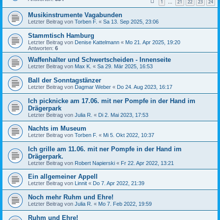
1
21
22
23
24
…
Musikinstrumente Vagabunden
Letzter Beitrag von
Torben F.
«
Sa 13. Sep 2025, 23:06
Stammtisch Hamburg
Letzter Beitrag von
Denise Kattelmann
«
Mo 21. Apr 2025, 19:20
Antworten:
6
Waffenhalter und Schwertscheiden - Innenseite
Letzter Beitrag von
Max K.
«
Sa 29. Mär 2025, 16:53
Ball der Sonntagstänzer
Letzter Beitrag von
Dagmar Weber
«
Do 24. Aug 2023, 16:17
Ich picknicke am 17.06. mit ner Pompfe in der Hand im
Drägerpark
Letzter Beitrag von
Julia R.
«
Di 2. Mai 2023, 17:53
Nachts im Museum
Letzter Beitrag von
Torben F.
«
Mi 5. Okt 2022, 10:37
Ich grille am 11.06. mit ner Pompfe in der Hand im
Drägerpark.
Letzter Beitrag von
Robert Napierski
«
Fr 22. Apr 2022, 13:21
Ein allgemeiner Appell
Letzter Beitrag von
Linnit
«
Do 7. Apr 2022, 21:39
Noch mehr Ruhm und Ehre!
Letzter Beitrag von
Julia R.
«
Mo 7. Feb 2022, 19:59
Ruhm und Ehre!