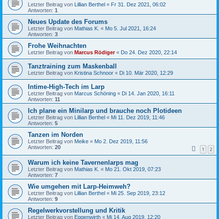
Letzter Beitrag von
Lillian Berthel
«
Fr 31. Dez 2021, 06:02
Antworten:
1
Neues Update des Forums
Letzter Beitrag von
Mathias K.
«
Mo 5. Jul 2021, 16:24
Antworten:
3
Frohe Weihnachten
Letzter Beitrag von
Marcus Rödiger
«
Do 24. Dez 2020, 22:14
Tanztraining zum Maskenball
Letzter Beitrag von
Kristina Schnoor
«
Di 10. Mär 2020, 12:29
Intime-High-Tech im Larp
Letzter Beitrag von
Marcus Schöning
«
Di 14. Jan 2020, 16:11
Antworten:
11
Ich plane ein Minilarp und brauche noch Plotideen
Letzter Beitrag von
Lillian Berthel
«
Mi 11. Dez 2019, 11:46
Antworten:
5
Tanzen im Norden
Letzter Beitrag von
Meike
«
Mo 2. Dez 2019, 11:56
Antworten:
20
1
2
Warum ich keine Tavernenlarps mag
Letzter Beitrag von
Mathias K.
«
Mo 21. Okt 2019, 07:23
Antworten:
7
Wie umgehen mit Larp-Heimweh?
Letzter Beitrag von
Lillian Berthel
«
Mi 25. Sep 2019, 23:12
Antworten:
9
Regelwerkvorstellung und Kritik
Letzter Beitrag von
Eggenwirth
«
Mi 14. Aug 2019, 12:20