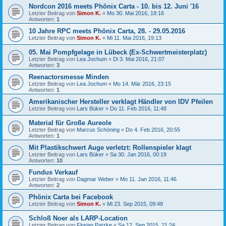
Nordcon 2016 meets Phönix Carta - 10. bis 12. Juni '16
Letzter Beitrag von
Simon K.
«
Mo 30. Mai 2016, 18:16
Antworten:
1
10 Jahre RPC meets Phönix Carta, 28. - 29.05.2016
Letzter Beitrag von
Simon K.
«
Mi 11. Mai 2016, 19:13
05. Mai Pompfgelage in Lübeck (Ex-Schwertmeisterplatz)
Letzter Beitrag von
Lea Jochum
«
Di 3. Mai 2016, 21:07
Antworten:
3
Reenactorsmesse Minden
Letzter Beitrag von
Lea Jochum
«
Mo 14. Mär 2016, 23:15
Antworten:
1
Amerikanischer Hersteller verklagt Händler von IDV Pfeilen
Letzter Beitrag von
Lars Büker
«
Do 11. Feb 2016, 11:48
Material für Große Aureole
Letzter Beitrag von
Marcus Schöning
«
Do 4. Feb 2016, 20:55
Antworten:
1
Mit Plastikschwert Auge verletzt: Rollenspieler klagt
Letzter Beitrag von
Lars Büker
«
Sa 30. Jan 2016, 00:19
Antworten:
10
Fundus Verkauf
Letzter Beitrag von
Dagmar Weber
«
Mo 11. Jan 2016, 11:46
Antworten:
2
Phönix Carta bei Facebook
Letzter Beitrag von
Simon K.
«
Mi 23. Sep 2015, 09:48
Schloß Noer als LARP-Location
Letzter Beitrag von
Florian Patzke
«
Sa 12. Sep 2015, 21:24