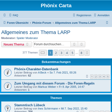
Phönix Carta
FAQ
Registrieren
Anmelden
S
Foren-Übersicht
Phönix-Forum
Allgemeines zum Thema LARP
u
Allgemeines zum Thema LARP
c
Moderator:
Spieler Moderator
h
Suche
Erweiterte Suche
Neues Thema
e
Seite
1
von
8
1
2
3
4
5
8
Nächste
377 Themen
…
Bekanntmachungen
Phönix-Charakter-Datenbank
Letzter Beitrag von
A Beck
«
So 7. Feb 2021, 00:26
Antworten:
62
1
2
3
4
5
Zum Umgang mit diesem Forum - Die Foren-Regeln
Letzter Beitrag von
Markus Weber
«
Fr 8. Apr 2005, 14:47
Antworten:
1
Themen
Stammtisch Lübeck
Letzter Beitrag von
Ines Schirrmann
«
Mi 7. Sep 2022, 15:40
Antworten:
354