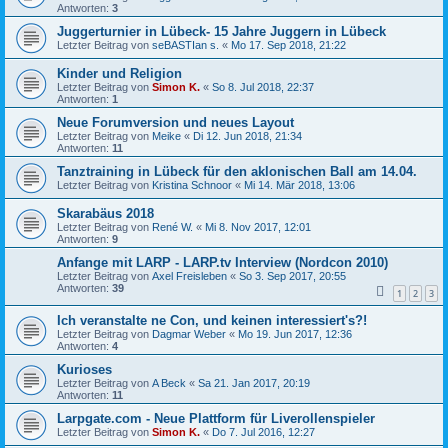
Antworten:
3
Juggerturnier in Lübeck- 15 Jahre Juggern in Lübeck
Letzter Beitrag von
seBASTIan s.
«
Mo 17. Sep 2018, 21:22
Kinder und Religion
Letzter Beitrag von
Simon K.
«
So 8. Jul 2018, 22:37
Antworten:
1
Neue Forumversion und neues Layout
Letzter Beitrag von
Meike
«
Di 12. Jun 2018, 21:34
Antworten:
11
Tanztraining in Lübeck für den aklonischen Ball am 14.04.
Letzter Beitrag von
Kristina Schnoor
«
Mi 14. Mär 2018, 13:06
Skarabäus 2018
Letzter Beitrag von
René W.
«
Mi 8. Nov 2017, 12:01
Antworten:
9
Anfange mit LARP - LARP.tv Interview (Nordcon 2010)
Letzter Beitrag von
Axel Freisleben
«
So 3. Sep 2017, 20:55
Antworten:
39
1
2
3
Ich veranstalte ne Con, und keinen interessiert's?!
Letzter Beitrag von
Dagmar Weber
«
Mo 19. Jun 2017, 12:36
Antworten:
4
Kurioses
Letzter Beitrag von
A Beck
«
Sa 21. Jan 2017, 20:19
Antworten:
11
Larpgate.com - Neue Plattform für Liverollenspieler
Letzter Beitrag von
Simon K.
«
Do 7. Jul 2016, 12:27