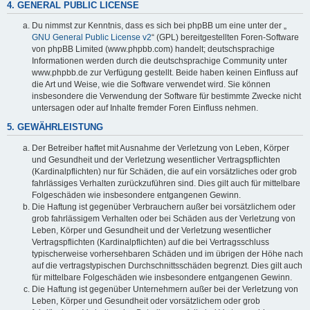
4. GENERAL PUBLIC LICENSE
Du nimmst zur Kenntnis, dass es sich bei phpBB um eine unter der „
GNU General Public License v2
“ (GPL) bereitgestellten Foren-Software
von phpBB Limited (www.phpbb.com) handelt; deutschsprachige
Informationen werden durch die deutschsprachige Community unter
www.phpbb.de zur Verfügung gestellt. Beide haben keinen Einfluss auf
die Art und Weise, wie die Software verwendet wird. Sie können
insbesondere die Verwendung der Software für bestimmte Zwecke nicht
untersagen oder auf Inhalte fremder Foren Einfluss nehmen.
5. GEWÄHRLEISTUNG
Der Betreiber haftet mit Ausnahme der Verletzung von Leben, Körper
und Gesundheit und der Verletzung wesentlicher Vertragspflichten
(Kardinalpflichten) nur für Schäden, die auf ein vorsätzliches oder grob
fahrlässiges Verhalten zurückzuführen sind. Dies gilt auch für mittelbare
Folgeschäden wie insbesondere entgangenen Gewinn.
Die Haftung ist gegenüber Verbrauchern außer bei vorsätzlichem oder
grob fahrlässigem Verhalten oder bei Schäden aus der Verletzung von
Leben, Körper und Gesundheit und der Verletzung wesentlicher
Vertragspflichten (Kardinalpflichten) auf die bei Vertragsschluss
typischerweise vorhersehbaren Schäden und im übrigen der Höhe nach
auf die vertragstypischen Durchschnittsschäden begrenzt. Dies gilt auch
für mittelbare Folgeschäden wie insbesondere entgangenen Gewinn.
Die Haftung ist gegenüber Unternehmern außer bei der Verletzung von
Leben, Körper und Gesundheit oder vorsätzlichem oder grob