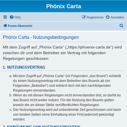
Phönix Carta
FAQ
Registrieren
Anmelden
S
Foren-Übersicht
u
Phönix Carta - Nutzungsbedingungen
c
h
Mit dem Zugriff auf „Phönix Carta“ („https://phoenix-carta.de“) wird
zwischen dir und dem Betreiber ein Vertrag mit folgenden
e
Regelungen geschlossen:
1. NUTZUNGSVERTRAG
Mit dem Zugriff auf „Phönix Carta“ (im Folgenden „das Board“) schließt
du einen Nutzungsvertrag mit dem Betreiber des Boards ab (im
Folgenden „Betreiber“) und erklärst dich mit den nachfolgenden
Regelungen einverstanden.
Wenn du mit diesen Regelungen nicht einverstanden bist, so darfst du
das Board nicht weiter nutzen. Für die Nutzung des Boards gelten
jeweils die an dieser Stelle veröffentlichten Regelungen.
Der Nutzungsvertrag wird auf unbestimmte Zeit geschlossen und kann
von beiden Seiten ohne Einhaltung einer Frist jederzeit gekündigt
werden.