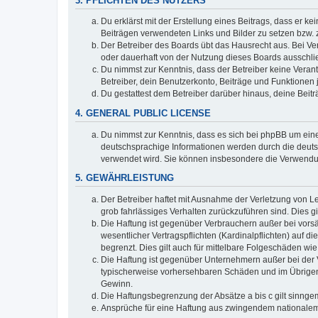
3. PFLICHTEN DES NUTZERS
Du erklärst mit der Erstellung eines Beitrags, dass er ke
Beiträgen verwendeten Links und Bilder zu setzen bzw.
Der Betreiber des Boards übt das Hausrecht aus. Bei V
oder dauerhaft von der Nutzung dieses Boards ausschlie
Du nimmst zur Kenntnis, dass der Betreiber keine Verantw
Betreiber, dein Benutzerkonto, Beiträge und Funktionen 
Du gestattest dem Betreiber darüber hinaus, deine Beit
4. GENERAL PUBLIC LICENSE
Du nimmst zur Kenntnis, dass es sich bei phpBB um eine
deutschsprachige Informationen werden durch die deuts
verwendet wird. Sie können insbesondere die Verwendun
5. GEWÄHRLEISTUNG
Der Betreiber haftet mit Ausnahme der Verletzung von Le
grob fahrlässiges Verhalten zurückzuführen sind. Dies 
Die Haftung ist gegenüber Verbrauchern außer bei vors
wesentlicher Vertragspflichten (Kardinalpflichten) auf
begrenzt. Dies gilt auch für mittelbare Folgeschäden 
Die Haftung ist gegenüber Unternehmern außer bei der V
typischerweise vorhersehbaren Schäden und im Übrigen 
Gewinn.
Die Haftungsbegrenzung der Absätze a bis c gilt sinnge
Ansprüche für eine Haftung aus zwingendem nationalem