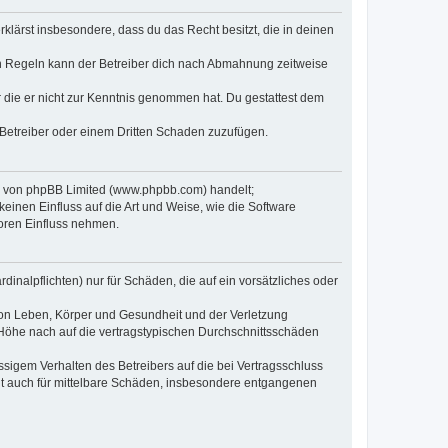
erklärst insbesondere, dass du das Recht besitzt, die in deinen
n Regeln kann der Betreiber dich nach Abmahnung zeitweise
er die er nicht zur Kenntnis genommen hat. Du gestattest dem
 Betreiber oder einem Dritten Schaden zuzufügen.
re von phpBB Limited (www.phpbb.com) handelt;
inen Einfluss auf die Art und Weise, wie die Software
oren Einfluss nehmen.
inalpflichten) nur für Schäden, die auf ein vorsätzliches oder
von Leben, Körper und Gesundheit und der Verletzung
r Höhe nach auf die vertragstypischen Durchschnittsschäden
sigem Verhalten des Betreibers auf die bei Vertragsschluss
lt auch für mittelbare Schäden, insbesondere entgangenen