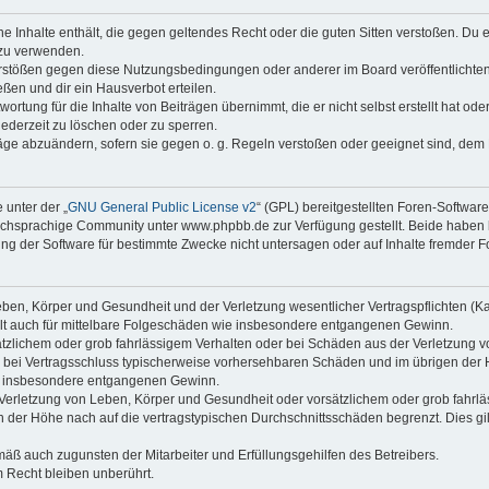
ine Inhalte enthält, die gegen geltendes Recht oder die guten Sitten verstoßen. Du 
 zu verwenden.
erstößen gegen diese Nutzungsbedingungen oder anderer im Board veröffentlichte
ßen und dir ein Hausverbot erteilen.
ortung für die Inhalte von Beiträgen übernimmt, die er nicht selbst erstellt hat od
jederzeit zu löschen oder zu sperren.
räge abzuändern, sofern sie gegen o. g. Regeln verstoßen oder geeignet sind, dem
 unter der „
GNU General Public License v2
“ (GPL) bereitgestellten Foren-Softwa
chsprachige Community unter www.phpbb.de zur Verfügung gestellt. Beide haben ke
g der Software für bestimmte Zwecke nicht untersagen oder auf Inhalte fremder F
ben, Körper und Gesundheit und der Verletzung wesentlicher Vertragspflichten (Kard
gilt auch für mittelbare Folgeschäden wie insbesondere entgangenen Gewinn.
ätzlichem oder grob fahrlässigem Verhalten oder bei Schäden aus der Verletzung 
 die bei Vertragsschluss typischerweise vorhersehbaren Schäden und im übrigen de
wie insbesondere entgangenen Gewinn.
erletzung von Leben, Körper und Gesundheit oder vorsätzlichem oder grob fahrläs
der Höhe nach auf die vertragstypischen Durchschnittsschäden begrenzt. Dies gi
mäß auch zugunsten der Mitarbeiter und Erfüllungsgehilfen des Betreibers.
 Recht bleiben unberührt.