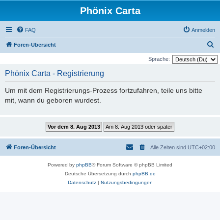
Phönix Carta
FAQ
Anmelden
S
Foren-Übersicht
u
Sprache:
c
Phönix Carta - Registrierung
h
Um mit dem Registrierungs-Prozess fortzufahren, teile uns bitte
e
mit, wann du geboren wurdest.
Foren-Übersicht
Alle Zeiten sind
UTC+02:00
Powered by
phpBB
® Forum Software © phpBB Limited
Deutsche Übersetzung durch
phpBB.de
Datenschutz
|
Nutzungsbedingungen