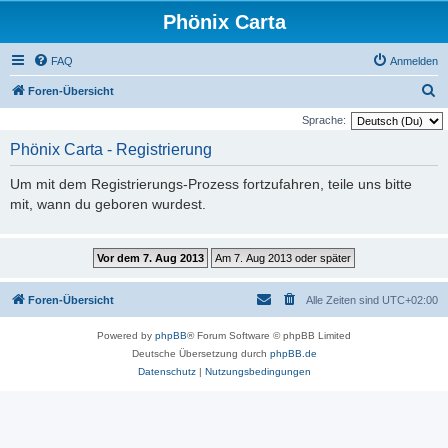
Phönix Carta
FAQ
Anmelden
S
Foren-Übersicht
u
Sprache:
c
Phönix Carta - Registrierung
h
Um mit dem Registrierungs-Prozess fortzufahren, teile uns bitte
e
mit, wann du geboren wurdest.
Foren-Übersicht
Alle Zeiten sind
UTC+02:00
Powered by
phpBB
® Forum Software © phpBB Limited
Deutsche Übersetzung durch
phpBB.de
Datenschutz
|
Nutzungsbedingungen