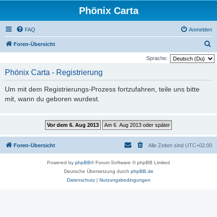
Phönix Carta
FAQ
Anmelden
S
Foren-Übersicht
u
Sprache:
c
Phönix Carta - Registrierung
h
Um mit dem Registrierungs-Prozess fortzufahren, teile uns bitte
e
mit, wann du geboren wurdest.
Foren-Übersicht
Alle Zeiten sind
UTC+02:00
Powered by
phpBB
® Forum Software © phpBB Limited
Deutsche Übersetzung durch
phpBB.de
Datenschutz
|
Nutzungsbedingungen