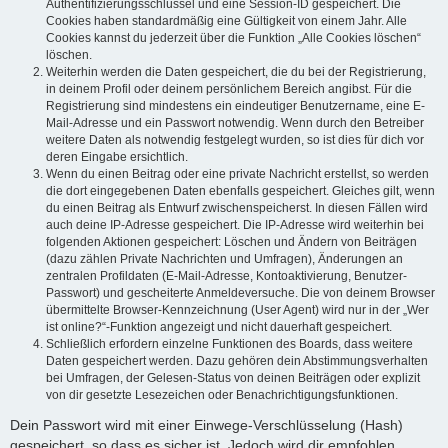
Authentifizierungsschlüssel und eine Session-ID gespeichert. Die
Cookies haben standardmäßig eine Gültigkeit von einem Jahr. Alle
Cookies kannst du jederzeit über die Funktion „Alle Cookies löschen“
löschen.
Weiterhin werden die Daten gespeichert, die du bei der Registrierung,
in deinem Profil oder deinem persönlichem Bereich angibst. Für die
Registrierung sind mindestens ein eindeutiger Benutzername, eine E-
Mail-Adresse und ein Passwort notwendig. Wenn durch den Betreiber
weitere Daten als notwendig festgelegt wurden, so ist dies für dich vor
deren Eingabe ersichtlich.
Wenn du einen Beitrag oder eine private Nachricht erstellst, so werden
die dort eingegebenen Daten ebenfalls gespeichert. Gleiches gilt, wenn
du einen Beitrag als Entwurf zwischenspeicherst. In diesen Fällen wird
auch deine IP-Adresse gespeichert. Die IP-Adresse wird weiterhin bei
folgenden Aktionen gespeichert: Löschen und Ändern von Beiträgen
(dazu zählen Private Nachrichten und Umfragen), Änderungen an
zentralen Profildaten (E-Mail-Adresse, Kontoaktivierung, Benutzer-
Passwort) und gescheiterte Anmeldeversuche. Die von deinem Browser
übermittelte Browser-Kennzeichnung (User Agent) wird nur in der „Wer
ist online?“-Funktion angezeigt und nicht dauerhaft gespeichert.
Schließlich erfordern einzelne Funktionen des Boards, dass weitere
Daten gespeichert werden. Dazu gehören dein Abstimmungsverhalten
bei Umfragen, der Gelesen-Status von deinen Beiträgen oder explizit
von dir gesetzte Lesezeichen oder Benachrichtigungsfunktionen.
Dein Passwort wird mit einer Einwege-Verschlüsselung (Hash)
gespeichert, so dass es sicher ist. Jedoch wird dir empfohlen,