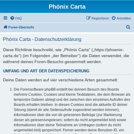
Phönix Carta
FAQ
Registrieren
Anmelden
S
Foren-Übersicht
u
Phönix Carta - Datenschutzerklärung
c
h
Diese Richtlinie beschreibt, wie „Phönix Carta“ („https://phoenix-
carta.de“) (im Folgenden „der Betreiber“) die Daten verwendet, die
e
während deines Foren-Besuchs gesammelt werden.
UMFANG UND ART DER DATENSPEICHERUNG
Deine Daten werden auf vier verschiedene Arten gesammelt:
Die Forensoftware phpBB erstellt bei deinem Besuch des Boards
mehrere Cookies. Cookies sind kleine Textdateien, die dein Browser als
temporäre Dateien ablegt und die zwischen den einzelnen Aufrufen des
Boards erhalten bleiben. In diesen Cookies sind die aktuelle ID deiner
Sitzung (damit dir alle Seitenaufrufe zugeordnet werden können),
Informationen über die von dir gelesenen Beiträge (zur Markierung
dieser als gelesen/ungelesen; sofern du nicht angemeldet bist) sowie
Informationen über deine Teilnahme an Umfragen (sofern du nicht
angemeldet bist) gespeichert. Ferner werden deine Benutzer-ID, ein