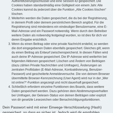
Authentifizierungsschlüssel und eine Session-ID gespeichert. Die
Cookies haben standardmäßig eine Gültigkeit von einem Jahr. Alle
Cookies kannst du jederzeit über die Funktion „Alle Cookies löschen“
löschen.
Weiterhin werden die Daten gespeichert, die du bei der Registrierung,
in deinem Profil oder deinem persönlichem Bereich angibst. Für die
Registrierung sind mindestens ein eindeutiger Benutzername, eine E-
Mail-Adresse und ein Passwort notwendig. Wenn durch den Betreiber
weitere Daten als notwendig festgelegt wurden, so ist dies für dich vor
deren Eingabe ersichtlich.
Wenn du einen Beitrag oder eine private Nachricht erstellst, so werden
die dort eingegebenen Daten ebenfalls gespeichert. Gleiches gilt, wenn
du einen Beitrag als Entwurf zwischenspeicherst. In diesen Fällen wird
auch deine IP-Adresse gespeichert. Die IP-Adresse wird weiterhin bei
folgenden Aktionen gespeichert: Löschen und Ändern von Beiträgen
(dazu zählen Private Nachrichten und Umfragen), Änderungen an
zentralen Profildaten (E-Mail-Adresse, Kontoaktivierung, Benutzer-
Passwort) und gescheiterte Anmeldeversuche. Die von deinem Browser
übermittelte Browser-Kennzeichnung (User Agent) wird nur in der „Wer
ist online?“-Funktion angezeigt und nicht dauerhaft gespeichert.
Schließlich erfordern einzelne Funktionen des Boards, dass weitere
Daten gespeichert werden. Dazu gehören dein Abstimmungsverhalten
bei Umfragen, der Gelesen-Status von deinen Beiträgen oder explizit
von dir gesetzte Lesezeichen oder Benachrichtigungsfunktionen.
Dein Passwort wird mit einer Einwege-Verschlüsselung (Hash)
gespeichert, so dass es sicher ist. Jedoch wird dir empfohlen,