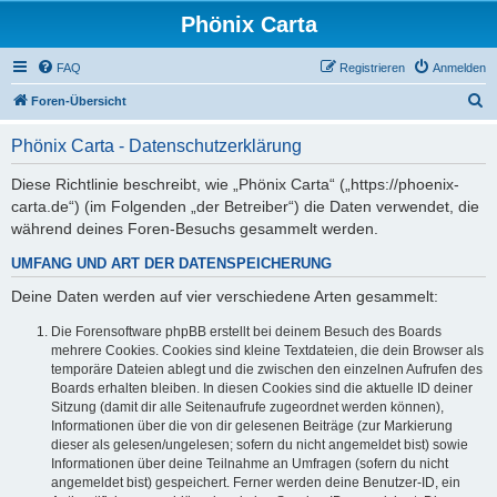
Phönix Carta
FAQ
Registrieren
Anmelden
S
Foren-Übersicht
u
Phönix Carta - Datenschutzerklärung
c
h
Diese Richtlinie beschreibt, wie „Phönix Carta“ („https://phoenix-
carta.de“) (im Folgenden „der Betreiber“) die Daten verwendet, die
e
während deines Foren-Besuchs gesammelt werden.
UMFANG UND ART DER DATENSPEICHERUNG
Deine Daten werden auf vier verschiedene Arten gesammelt:
Die Forensoftware phpBB erstellt bei deinem Besuch des Boards
mehrere Cookies. Cookies sind kleine Textdateien, die dein Browser als
temporäre Dateien ablegt und die zwischen den einzelnen Aufrufen des
Boards erhalten bleiben. In diesen Cookies sind die aktuelle ID deiner
Sitzung (damit dir alle Seitenaufrufe zugeordnet werden können),
Informationen über die von dir gelesenen Beiträge (zur Markierung
dieser als gelesen/ungelesen; sofern du nicht angemeldet bist) sowie
Informationen über deine Teilnahme an Umfragen (sofern du nicht
angemeldet bist) gespeichert. Ferner werden deine Benutzer-ID, ein