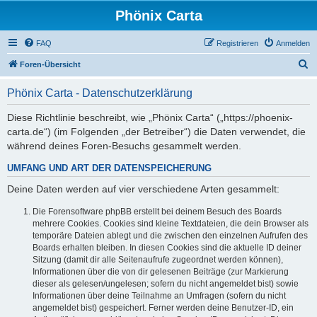
Phönix Carta
FAQ
Registrieren
Anmelden
S
Foren-Übersicht
u
Phönix Carta - Datenschutzerklärung
c
h
Diese Richtlinie beschreibt, wie „Phönix Carta“ („https://phoenix-
carta.de“) (im Folgenden „der Betreiber“) die Daten verwendet, die
e
während deines Foren-Besuchs gesammelt werden.
UMFANG UND ART DER DATENSPEICHERUNG
Deine Daten werden auf vier verschiedene Arten gesammelt:
Die Forensoftware phpBB erstellt bei deinem Besuch des Boards
mehrere Cookies. Cookies sind kleine Textdateien, die dein Browser als
temporäre Dateien ablegt und die zwischen den einzelnen Aufrufen des
Boards erhalten bleiben. In diesen Cookies sind die aktuelle ID deiner
Sitzung (damit dir alle Seitenaufrufe zugeordnet werden können),
Informationen über die von dir gelesenen Beiträge (zur Markierung
dieser als gelesen/ungelesen; sofern du nicht angemeldet bist) sowie
Informationen über deine Teilnahme an Umfragen (sofern du nicht
angemeldet bist) gespeichert. Ferner werden deine Benutzer-ID, ein