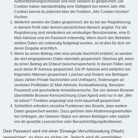
Authentifizierungsschlüssel und eine Session-ID gespeichert. Die
Cookies haben standardmäßig eine Gültigkeit von einem Jahr. Alle
Cookies kannst du jederzeit über die Funktion „Alle Cookies löschen“
löschen.
Weiterhin werden die Daten gespeichert, die du bei der Registrierung,
in deinem Profil oder deinem persönlichem Bereich angibst. Für die
Registrierung sind mindestens ein eindeutiger Benutzername, eine E-
Mail-Adresse und ein Passwort notwendig. Wenn durch den Betreiber
weitere Daten als notwendig festgelegt wurden, so ist dies für dich vor
deren Eingabe ersichtlich.
Wenn du einen Beitrag oder eine private Nachricht erstellst, so werden
die dort eingegebenen Daten ebenfalls gespeichert. Gleiches gilt, wenn
du einen Beitrag als Entwurf zwischenspeicherst. In diesen Fällen wird
auch deine IP-Adresse gespeichert. Die IP-Adresse wird weiterhin bei
folgenden Aktionen gespeichert: Löschen und Ändern von Beiträgen
(dazu zählen Private Nachrichten und Umfragen), Änderungen an
zentralen Profildaten (E-Mail-Adresse, Kontoaktivierung, Benutzer-
Passwort) und gescheiterte Anmeldeversuche. Die von deinem Browser
übermittelte Browser-Kennzeichnung (User Agent) wird nur in der „Wer
ist online?“-Funktion angezeigt und nicht dauerhaft gespeichert.
Schließlich erfordern einzelne Funktionen des Boards, dass weitere
Daten gespeichert werden. Dazu gehören dein Abstimmungsverhalten
bei Umfragen, der Gelesen-Status von deinen Beiträgen oder explizit
von dir gesetzte Lesezeichen oder Benachrichtigungsfunktionen.
Dein Passwort wird mit einer Einwege-Verschlüsselung (Hash)
gespeichert, so dass es sicher ist. Jedoch wird dir empfohlen,