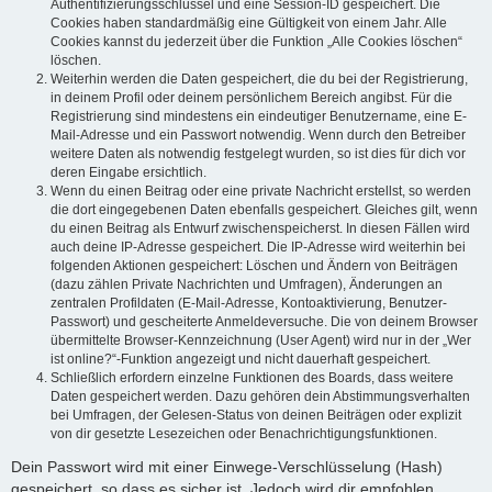
Authentifizierungsschlüssel und eine Session-ID gespeichert. Die
Cookies haben standardmäßig eine Gültigkeit von einem Jahr. Alle
Cookies kannst du jederzeit über die Funktion „Alle Cookies löschen“
löschen.
Weiterhin werden die Daten gespeichert, die du bei der Registrierung,
in deinem Profil oder deinem persönlichem Bereich angibst. Für die
Registrierung sind mindestens ein eindeutiger Benutzername, eine E-
Mail-Adresse und ein Passwort notwendig. Wenn durch den Betreiber
weitere Daten als notwendig festgelegt wurden, so ist dies für dich vor
deren Eingabe ersichtlich.
Wenn du einen Beitrag oder eine private Nachricht erstellst, so werden
die dort eingegebenen Daten ebenfalls gespeichert. Gleiches gilt, wenn
du einen Beitrag als Entwurf zwischenspeicherst. In diesen Fällen wird
auch deine IP-Adresse gespeichert. Die IP-Adresse wird weiterhin bei
folgenden Aktionen gespeichert: Löschen und Ändern von Beiträgen
(dazu zählen Private Nachrichten und Umfragen), Änderungen an
zentralen Profildaten (E-Mail-Adresse, Kontoaktivierung, Benutzer-
Passwort) und gescheiterte Anmeldeversuche. Die von deinem Browser
übermittelte Browser-Kennzeichnung (User Agent) wird nur in der „Wer
ist online?“-Funktion angezeigt und nicht dauerhaft gespeichert.
Schließlich erfordern einzelne Funktionen des Boards, dass weitere
Daten gespeichert werden. Dazu gehören dein Abstimmungsverhalten
bei Umfragen, der Gelesen-Status von deinen Beiträgen oder explizit
von dir gesetzte Lesezeichen oder Benachrichtigungsfunktionen.
Dein Passwort wird mit einer Einwege-Verschlüsselung (Hash)
gespeichert, so dass es sicher ist. Jedoch wird dir empfohlen,