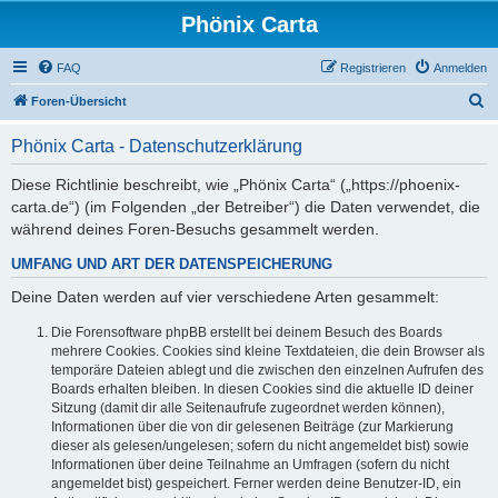
Phönix Carta
FAQ
Registrieren
Anmelden
S
Foren-Übersicht
u
Phönix Carta - Datenschutzerklärung
c
h
Diese Richtlinie beschreibt, wie „Phönix Carta“ („https://phoenix-
carta.de“) (im Folgenden „der Betreiber“) die Daten verwendet, die
e
während deines Foren-Besuchs gesammelt werden.
UMFANG UND ART DER DATENSPEICHERUNG
Deine Daten werden auf vier verschiedene Arten gesammelt:
Die Forensoftware phpBB erstellt bei deinem Besuch des Boards
mehrere Cookies. Cookies sind kleine Textdateien, die dein Browser als
temporäre Dateien ablegt und die zwischen den einzelnen Aufrufen des
Boards erhalten bleiben. In diesen Cookies sind die aktuelle ID deiner
Sitzung (damit dir alle Seitenaufrufe zugeordnet werden können),
Informationen über die von dir gelesenen Beiträge (zur Markierung
dieser als gelesen/ungelesen; sofern du nicht angemeldet bist) sowie
Informationen über deine Teilnahme an Umfragen (sofern du nicht
angemeldet bist) gespeichert. Ferner werden deine Benutzer-ID, ein