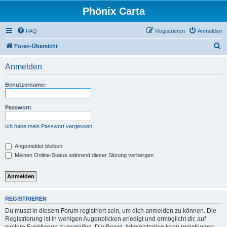
Phönix Carta
FAQ
Registrieren
Anmelden
S
Foren-Übersicht
u
Anmelden
c
h
Benutzername:
e
Passwort:
Ich habe mein Passwort vergessen
Angemeldet bleiben
Meinen Online-Status während dieser Sitzung verbergen
REGISTRIEREN
Du musst in diesem Forum registriert sein, um dich anmelden zu können. Die
Registrierung ist in wenigen Augenblicken erledigt und ermöglicht dir, auf
weitere Funktionen zuzugreifen. Die Board-Administration kann registrierten