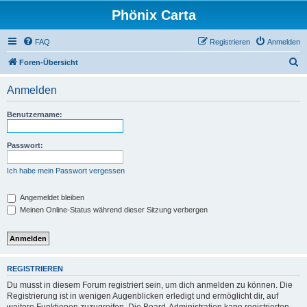
Phönix Carta
FAQ
Registrieren
Anmelden
S
Foren-Übersicht
u
Anmelden
c
h
Benutzername:
e
Passwort:
Ich habe mein Passwort vergessen
Angemeldet bleiben
Meinen Online-Status während dieser Sitzung verbergen
REGISTRIEREN
Du musst in diesem Forum registriert sein, um dich anmelden zu können. Die
Registrierung ist in wenigen Augenblicken erledigt und ermöglicht dir, auf
weitere Funktionen zuzugreifen. Die Board-Administration kann registrierten