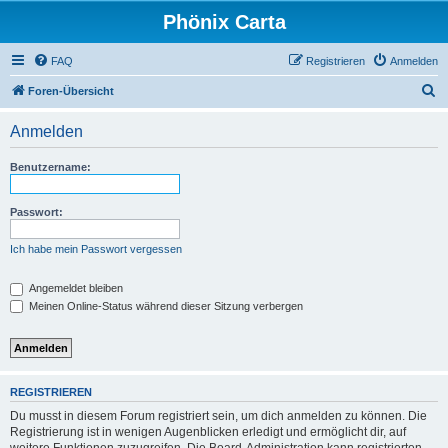
Phönix Carta
FAQ
Registrieren
Anmelden
S
Foren-Übersicht
u
Anmelden
c
h
Benutzername:
e
Passwort:
Ich habe mein Passwort vergessen
Angemeldet bleiben
Meinen Online-Status während dieser Sitzung verbergen
REGISTRIEREN
Du musst in diesem Forum registriert sein, um dich anmelden zu können. Die
Registrierung ist in wenigen Augenblicken erledigt und ermöglicht dir, auf
weitere Funktionen zuzugreifen. Die Board-Administration kann registrierten