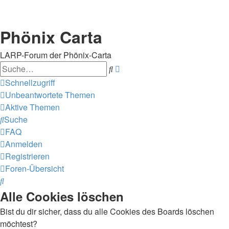
Phönix Carta
LARP-Forum der Phönix-Carta
Suche
Erweiterte
Suche
Schnellzugriff
Unbeantwortete Themen
Aktive Themen
Suche
FAQ
Anmelden
Registrieren
Foren-Übersicht
Suche
Alle Cookies löschen
Bist du dir sicher, dass du alle Cookies des Boards löschen
möchtest?