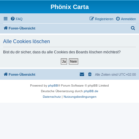
Phönix Carta
FAQ
Registrieren
Anmelden
S
Foren-Übersicht
u
Alle Cookies löschen
c
h
Bist du dir sicher, dass du alle Cookies des Boards löschen möchtest?
e
Foren-Übersicht
Alle Zeiten sind
UTC+02:00
Powered by
phpBB
® Forum Software © phpBB Limited
Deutsche Übersetzung durch
phpBB.de
Datenschutz
|
Nutzungsbedingungen