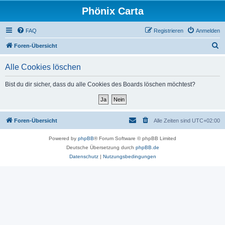
Phönix Carta
FAQ
Registrieren
Anmelden
S
Foren-Übersicht
u
Alle Cookies löschen
c
h
Bist du dir sicher, dass du alle Cookies des Boards löschen möchtest?
e
Foren-Übersicht
Alle Zeiten sind
UTC+02:00
Powered by
phpBB
® Forum Software © phpBB Limited
Deutsche Übersetzung durch
phpBB.de
Datenschutz
|
Nutzungsbedingungen