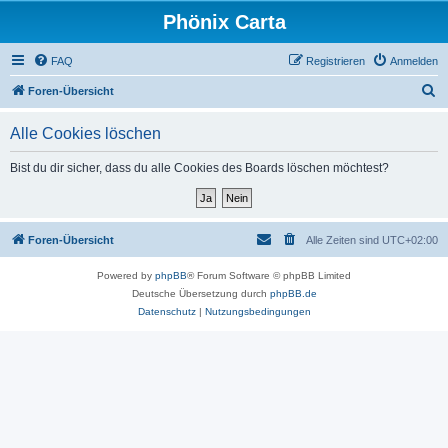
Phönix Carta
FAQ
Registrieren
Anmelden
S
Foren-Übersicht
u
Alle Cookies löschen
c
h
Bist du dir sicher, dass du alle Cookies des Boards löschen möchtest?
e
Foren-Übersicht
Alle Zeiten sind
UTC+02:00
Powered by
phpBB
® Forum Software © phpBB Limited
Deutsche Übersetzung durch
phpBB.de
Datenschutz
|
Nutzungsbedingungen