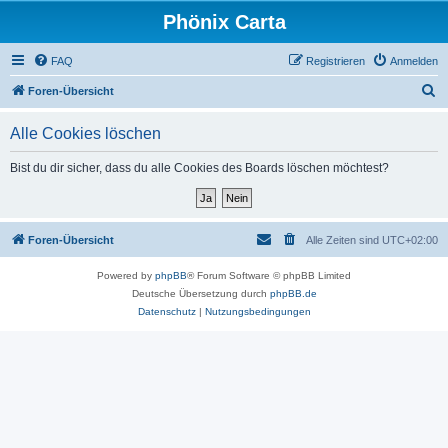
Phönix Carta
FAQ
Registrieren
Anmelden
S
Foren-Übersicht
u
Alle Cookies löschen
c
h
Bist du dir sicher, dass du alle Cookies des Boards löschen möchtest?
e
Foren-Übersicht
Alle Zeiten sind
UTC+02:00
Powered by
phpBB
® Forum Software © phpBB Limited
Deutsche Übersetzung durch
phpBB.de
Datenschutz
|
Nutzungsbedingungen