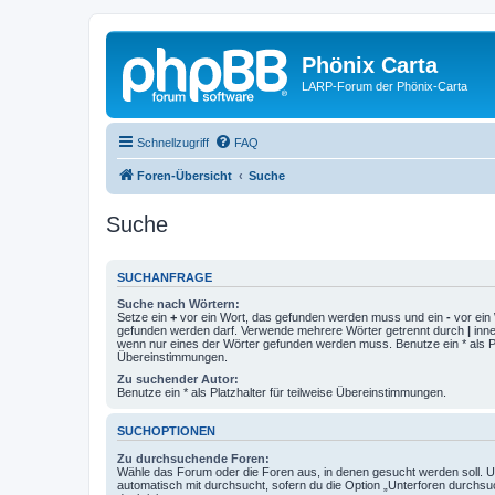
Phönix Carta
LARP-Forum der Phönix-Carta
Schnellzugriff
FAQ
Foren-Übersicht
Suche
Suche
SUCHANFRAGE
Suche nach Wörtern:
Setze ein
+
vor ein Wort, das gefunden werden muss und ein
-
vor ein 
gefunden werden darf. Verwende mehrere Wörter getrennt durch
|
inne
wenn nur eines der Wörter gefunden werden muss. Benutze ein * als Pla
Übereinstimmungen.
Zu suchender Autor:
Benutze ein * als Platzhalter für teilweise Übereinstimmungen.
SUCHOPTIONEN
Zu durchsuchende Foren:
Wähle das Forum oder die Foren aus, in denen gesucht werden soll. 
automatisch mit durchsucht, sofern du die Option „Unterforen durchsu