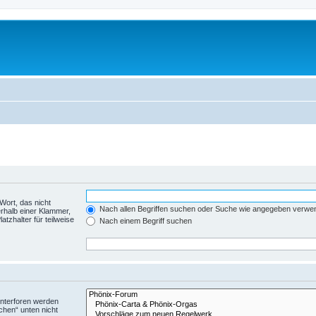
Wort, das nicht
Nach allen Begriffen suchen oder Suche wie angegeben verwe
rhalb einer Klammer,
tzhalter für teilweise
Nach einem Begriff suchen
Unterforen werden
chen“ unten nicht