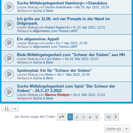
Suche Mitfahrgelegenheit Hamburg<->Skarabäus
Letzter Beitrag von
Denise Kattelmann
«
Mo 25. Apr 2022, 10:28
Verfasst in
Suche & Biete
Ich grille am 11.06. mit ner Pompfe in der Hand im
Drägerpark.
Letzter Beitrag von
Robert Napierski
«
Fr 22. Apr 2022, 13:21
Verfasst in
Allgemeines zum Thema LARP
Ein allgemeiner Appell
Letzter Beitrag von
Linnit
«
Do 7. Apr 2022, 21:39
Verfasst in
Allgemeines zum Thema LARP
Biete Mitfahrgelegenheit zum "Schwur der Sieben" aus HH
Letzter Beitrag von
Lars Büker
«
Sa 19. Mär 2022, 23:24
Verfasst in
Suche & Biete
Spielerplatz frei für "Schwur der Sieben"
Letzter Beitrag von
Meike
«
Mo 7. Mär 2022, 23:36
Verfasst in
Suche & Biete
Suche Mitfahrgelegenheit zum Spiel "Der Schwur der
Sieben" - 24.3.-27.3.2022
Letzter Beitrag von
Marcus Rödiger
«
So 6. Mär 2022, 21:01
Verfasst in
Suche & Biete
Seite
1
von
10
1
2
3
4
5
10
Nächst
Die Suche ergab 482 Treffer
…
Gehe zu