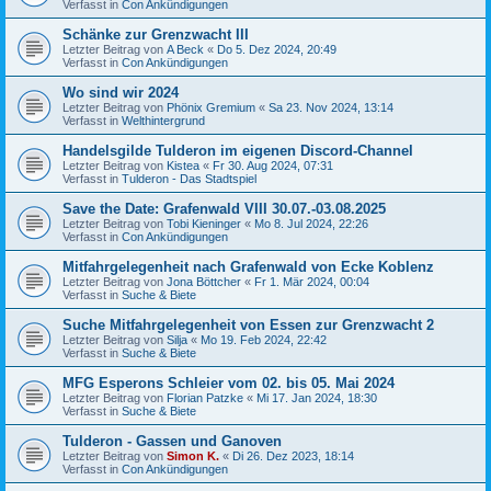
Verfasst in
Con Ankündigungen
Schänke zur Grenzwacht III
Letzter Beitrag von
A Beck
«
Do 5. Dez 2024, 20:49
Verfasst in
Con Ankündigungen
Wo sind wir 2024
Letzter Beitrag von
Phönix Gremium
«
Sa 23. Nov 2024, 13:14
Verfasst in
Welthintergrund
Handelsgilde Tulderon im eigenen Discord-Channel
Letzter Beitrag von
Kistea
«
Fr 30. Aug 2024, 07:31
Verfasst in
Tulderon - Das Stadtspiel
Save the Date: Grafenwald VIII 30.07.-03.08.2025
Letzter Beitrag von
Tobi Kieninger
«
Mo 8. Jul 2024, 22:26
Verfasst in
Con Ankündigungen
Mitfahrgelegenheit nach Grafenwald von Ecke Koblenz
Letzter Beitrag von
Jona Böttcher
«
Fr 1. Mär 2024, 00:04
Verfasst in
Suche & Biete
Suche Mitfahrgelegenheit von Essen zur Grenzwacht 2
Letzter Beitrag von
Silja
«
Mo 19. Feb 2024, 22:42
Verfasst in
Suche & Biete
MFG Esperons Schleier vom 02. bis 05. Mai 2024
Letzter Beitrag von
Florian Patzke
«
Mi 17. Jan 2024, 18:30
Verfasst in
Suche & Biete
Tulderon - Gassen und Ganoven
Letzter Beitrag von
Simon K.
«
Di 26. Dez 2023, 18:14
Verfasst in
Con Ankündigungen