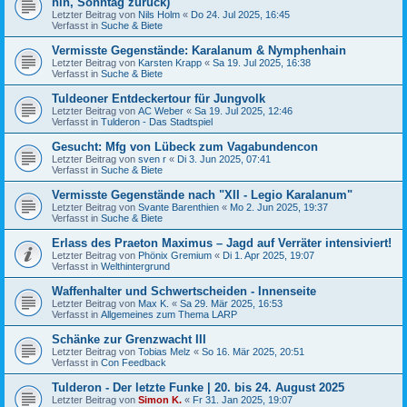
hin, Sonntag zurück)
Letzter Beitrag von
Nils Holm
«
Do 24. Jul 2025, 16:45
Verfasst in
Suche & Biete
Vermisste Gegenstände: Karalanum & Nymphenhain
Letzter Beitrag von
Karsten Krapp
«
Sa 19. Jul 2025, 16:38
Verfasst in
Suche & Biete
Tuldeoner Entdeckertour für Jungvolk
Letzter Beitrag von
AC Weber
«
Sa 19. Jul 2025, 12:46
Verfasst in
Tulderon - Das Stadtspiel
Gesucht: Mfg von Lübeck zum Vagabundencon
Letzter Beitrag von
sven r
«
Di 3. Jun 2025, 07:41
Verfasst in
Suche & Biete
Vermisste Gegenstände nach "XII - Legio Karalanum"
Letzter Beitrag von
Svante Barenthien
«
Mo 2. Jun 2025, 19:37
Verfasst in
Suche & Biete
Erlass des Praeton Maximus – Jagd auf Verräter intensiviert!
Letzter Beitrag von
Phönix Gremium
«
Di 1. Apr 2025, 19:07
Verfasst in
Welthintergrund
Waffenhalter und Schwertscheiden - Innenseite
Letzter Beitrag von
Max K.
«
Sa 29. Mär 2025, 16:53
Verfasst in
Allgemeines zum Thema LARP
Schänke zur Grenzwacht III
Letzter Beitrag von
Tobias Melz
«
So 16. Mär 2025, 20:51
Verfasst in
Con Feedback
Tulderon - Der letzte Funke | 20. bis 24. August 2025
Letzter Beitrag von
Simon K.
«
Fr 31. Jan 2025, 19:07