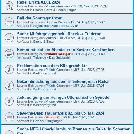
Regel Errata 01.01.2024
Letzter Beitrag von
Phönix Gremium
«
Do 30. Nov 2023, 23:37
Verfasst in
Phönix-Carta & Phönix-Orgas
Ball der Sonntagstänzer
Letzter Beitrag von
Dagmar Weber
«
Do 24. Aug 2023, 16:17
Verfasst in
Allgemeines zum Thema LARP
Suche Mitfahrgelegenheit Lübeck -> Tulderon
Letzter Beitrag von
Matthis Glücks
«
Mo 14. Aug 2023, 19:48
Verfasst in
Suche & Biete
Komm mit auf ein Abenteuer in Kastors Katakomben
Letzter Beitrag von
Marcus Rödiger
«
Fr 4. Aug 2023, 11:03
Verfasst in
Tulderon - Das Stadtspiel
Proklamation aus dem Königreich Lir
Letzter Beitrag von
Phönix Gremium
«
Mi 7. Jun 2023, 07:07
Verfasst in
Welthintergrund
Bekanntmachung aus dem Elfenkönigreich Raikal
Letzter Beitrag von
Phönix Gremium
«
Mi 7. Jun 2023, 07:03
Verfasst in
Welthintergrund
Ankündigung der Heiligen Ultorianischen Synode
Letzter Beitrag von
Phönix Gremium
«
Mi 7. Jun 2023, 07:00
Verfasst in
Welthintergrund
Save-the-Date: Traumfabrik 02. bis 05. Mai 2024
Letzter Beitrag von
Simon K.
«
Mi 10. Mai 2023, 10:41
Verfasst in
Con Ankündigungen
Suche MFG Lübeck/Hamburg/Bremen zur Raikal in Scherben
Con