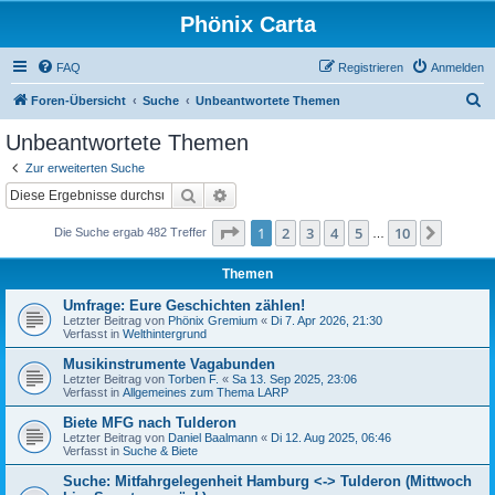
Phönix Carta
FAQ
Registrieren
Anmelden
S
Foren-Übersicht
Suche
Unbeantwortete Themen
u
Unbeantwortete Themen
c
Zur erweiterten Suche
h
Suche
Erweiterte Suche
e
Seite
1
von
10
1
2
3
4
5
10
Nächst
Die Suche ergab 482 Treffer
…
Themen
Umfrage: Eure Geschichten zählen!
Letzter Beitrag von
Phönix Gremium
«
Di 7. Apr 2026, 21:30
Verfasst in
Welthintergrund
Musikinstrumente Vagabunden
Letzter Beitrag von
Torben F.
«
Sa 13. Sep 2025, 23:06
Verfasst in
Allgemeines zum Thema LARP
Biete MFG nach Tulderon
Letzter Beitrag von
Daniel Baalmann
«
Di 12. Aug 2025, 06:46
Verfasst in
Suche & Biete
Suche: Mitfahrgelegenheit Hamburg <-> Tulderon (Mittwoch