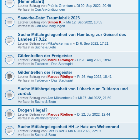
(Himmelfahrt)
Letzter Beitrag von
Phönix Gremium
«
Di 20. Sep 2022, 20:49
Verfasst in
Con Ankündigungen
Save-the-Date: Traumfabrik 2023
Letzter Beitrag von
Simon K.
«
Mo 12. Sep 2022, 18:55
Verfasst in
Con Ankündigungen
Suche Mitfahrgelegenheit von Hamburg zur Geissel des
Landes 17.9.22
Letzter Beitrag von
MikaAckermann
«
Di 6. Sep 2022, 17:21
Verfasst in
Suche & Biete
Gildentreffen der Freigeister
Letzter Beitrag von
Marcus Rödiger
«
Fr 26. Aug 2022, 18:41
Verfasst in
Tulderon - Das Stadtspiel
Gildentreffen der Freigeister
Letzter Beitrag von
Marcus Rödiger
«
Fr 26. Aug 2022, 18:41
Verfasst in
Tulderon - Das Stadtspiel
Suche Mitfahrgelegenheit von Lübeck zum Tulderon und
zurück
Letzter Beitrag von
Jan Mühlenbeck2
«
Mi 27. Jul 2022, 21:59
Verfasst in
Suche & Biete
Drogen illegal?
Letzter Beitrag von
Marcus Rödiger
«
Di 12. Jul 2022, 12:44
Verfasst in
Welthintergrund
Suche Mitfahrgelegenheit HH -> Hatz am Weltenrand
Letzter Beitrag von
Lars Büker
«
Mo 4. Jul 2022, 22:19
Verfasst in
Suche & Biete