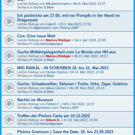
Letzter Beitrag von
MikaAckermann
«
Mo 8. Mai 2023, 14:37
Verfasst in
Suche & Biete
Ich picknicke am 17.06. mit ner Pompfe in der Hand im
Drägerpark
Letzter Beitrag von
Julia R.
«
Di 2. Mai 2023, 17:53
Verfasst in
Allgemeines zum Thema LARP
Con: Eine neue Welt
Letzter Beitrag von
Marcus Rödiger
«
Sa 1. Apr 2023, 22:03
Verfasst in
Con Ankündigungen
Suche Mitfahrgelegenheit zum Le Musée von HH aus
Letzter Beitrag von
Marcus Rödiger
«
Mi 15. Mär 2023, 18:57
Verfasst in
Suche & Biete
MfG RAIKAL - IN SCHERBEN 18. bis 21. Mai 2023
Letzter Beitrag von
Florian Patzke
«
Di 14. Mär 2023, 17:44
Verfasst in
Suche & Biete
Suche: Schattenelfen, Sklaven / Trolle, Orks, Oger, Goblins
Letzter Beitrag von
Nikas Glücks
«
Mo 28. Nov 2022, 23:13
Verfasst in
Suche & Biete
Nachts im Museum
Letzter Beitrag von
Torben F.
«
Mi 5. Okt 2022, 10:37
Verfasst in
Allgemeines zum Thema LARP
Treffen der Phönix Carta am 10.12.2022
Letzter Beitrag von
Simon K.
«
Fr 30. Sep 2022, 21:09
Verfasst in
Con Ankündigungen
Phönix Gremium | Save the Date: 18. bis 21.05.2023