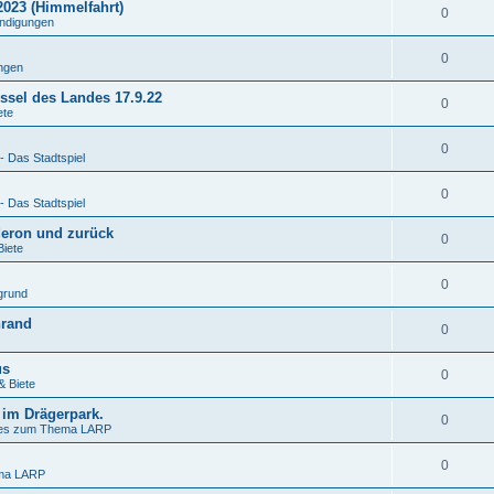
2023 (Himmelfahrt)
0
ndigungen
0
ngen
ssel des Landes 17.9.22
0
ete
0
- Das Stadtspiel
0
- Das Stadtspiel
deron und zurück
0
Biete
0
grund
nrand
0
us
0
& Biete
 im Drägerpark.
0
nes zum Thema LARP
0
ema LARP