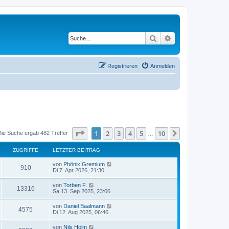
Suche
Erweiterte Suche
Registrieren
Anmelden
Seite
1
von
10
1
2
3
4
5
10
Nächste
Die Suche ergab 482 Treffer
…
ZUGRIFFE
LETZTER BEITRAG
von
Phönix Gremium
910
Di 7. Apr 2026, 21:30
von
Torben F.
13316
Sa 13. Sep 2025, 23:06
von
Daniel Baalmann
4575
Di 12. Aug 2025, 06:46
von
Nils Holm