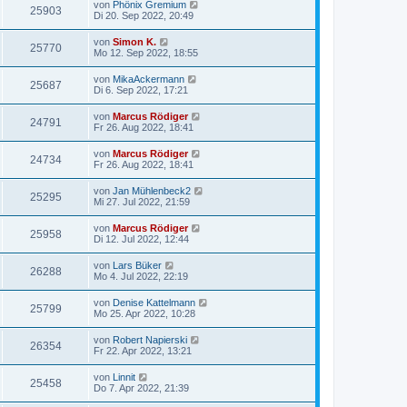
von
Phönix Gremium
25903
Di 20. Sep 2022, 20:49
von
Simon K.
25770
Mo 12. Sep 2022, 18:55
von
MikaAckermann
25687
Di 6. Sep 2022, 17:21
von
Marcus Rödiger
24791
Fr 26. Aug 2022, 18:41
von
Marcus Rödiger
24734
Fr 26. Aug 2022, 18:41
von
Jan Mühlenbeck2
25295
Mi 27. Jul 2022, 21:59
von
Marcus Rödiger
25958
Di 12. Jul 2022, 12:44
von
Lars Büker
26288
Mo 4. Jul 2022, 22:19
von
Denise Kattelmann
25799
Mo 25. Apr 2022, 10:28
von
Robert Napierski
26354
Fr 22. Apr 2022, 13:21
von
Linnit
25458
Do 7. Apr 2022, 21:39