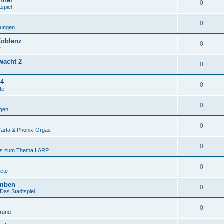
nnel
0
spiel
0
gungen
Koblenz
0
e
wacht 2
0
24
0
te
0
gen
0
arta & Phönix-Orgas
0
es zum Thema LARP
0
iete
omben
0
 Das Stadtspiel
0
grund