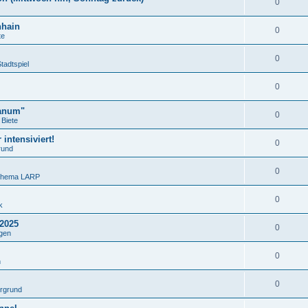
0
nhain
0
te
0
tadtspiel
0
lanum"
0
Biete
intensiviert!
0
rund
0
 Thema LARP
0
k
 2025
0
gen
0
n
0
ergrund