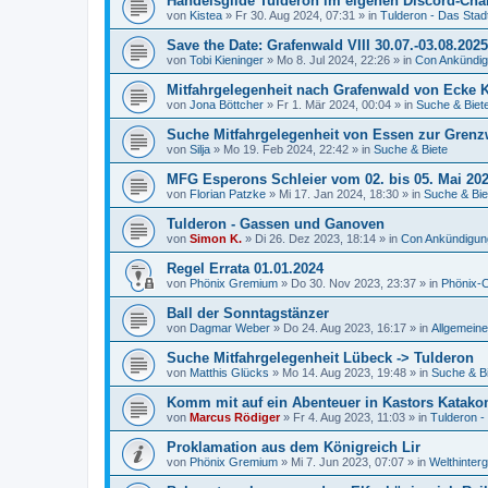
Handelsgilde Tulderon im eigenen Discord-Cha
von
Kistea
»
Fr 30. Aug 2024, 07:31
» in
Tulderon - Das Stadt
Save the Date: Grafenwald VIII 30.07.-03.08.2025
von
Tobi Kieninger
»
Mo 8. Jul 2024, 22:26
» in
Con Ankündi
Mitfahrgelegenheit nach Grafenwald von Ecke 
von
Jona Böttcher
»
Fr 1. Mär 2024, 00:04
» in
Suche & Biet
Suche Mitfahrgelegenheit von Essen zur Grenz
von
Silja
»
Mo 19. Feb 2024, 22:42
» in
Suche & Biete
MFG Esperons Schleier vom 02. bis 05. Mai 20
von
Florian Patzke
»
Mi 17. Jan 2024, 18:30
» in
Suche & Bie
Tulderon - Gassen und Ganoven
von
Simon K.
»
Di 26. Dez 2023, 18:14
» in
Con Ankündigun
Regel Errata 01.01.2024
von
Phönix Gremium
»
Do 30. Nov 2023, 23:37
» in
Phönix-C
Ball der Sonntagstänzer
von
Dagmar Weber
»
Do 24. Aug 2023, 16:17
» in
Allgemein
Suche Mitfahrgelegenheit Lübeck -> Tulderon
von
Matthis Glücks
»
Mo 14. Aug 2023, 19:48
» in
Suche & B
Komm mit auf ein Abenteuer in Kastors Katak
von
Marcus Rödiger
»
Fr 4. Aug 2023, 11:03
» in
Tulderon -
Proklamation aus dem Königreich Lir
von
Phönix Gremium
»
Mi 7. Jun 2023, 07:07
» in
Welthinter