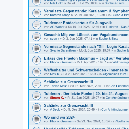
von
Nils Holm
»
Do 24. Jul 2025, 16:45
» in
Suche & Biete
Vermisste Gegenstände: Karalanum & Nymphe
von
Karsten Krapp
»
Sa 19. Jul 2025, 16:38
» in
Suche & Bie
Tuldeoner Entdeckertour für Jungvolk
von
AC Weber
»
Sa 19. Jul 2025, 12:46
» in
Tulderon - Das S
Gesucht: Mfg von Lübeck zum Vagabundencon
von
sven r
»
Di 3. Jun 2025, 07:41
» in
Suche & Biete
Vermisste Gegenstände nach "XII - Legio Kara
von
Svante Barenthien
»
Mo 2. Jun 2025, 19:37
» in
Suche & 
Erlass des Praeton Maximus – Jagd auf Verräter 
von
Phönix Gremium
»
Di 1. Apr 2025, 19:07
» in
Welthinterg
Waffenhalter und Schwertscheiden - Innenseite
von
Max K.
»
Sa 29. Mär 2025, 16:53
» in
Allgemeines zum
Schänke zur Grenzwacht III
von
Tobias Melz
»
So 16. Mär 2025, 20:51
» in
Con Feedbac
Tulderon - Der letzte Funke | 20. bis 24. August
von
Simon K.
»
Fr 31. Jan 2025, 19:07
» in
Con Ankündigun
Schänke zur Grenzwacht III
von
A Beck
»
Do 5. Dez 2024, 20:49
» in
Con Ankündigunge
Wo sind wir 2024
von
Phönix Gremium
»
Sa 23. Nov 2024, 13:14
» in
Welthint