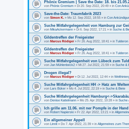
Phönix Gremium | Save the Date: 18. bis 21.05.
von
Phönix Gremium
»
Di 20. Sep 2022, 20:49
» in
Con Ankü
Save-the-Date: Traumfabrik 2023
von
Simon K.
»
Mo 12. Sep 2022, 18:55
» in
Con Ankündigu
Suche Mitfahrgelegenheit von Hamburg zur Gei
von
MikaAckermann
»
Di 6. Sep 2022, 17:21
» in
Suche & Bi
Gildentreffen der Freigeister
von
Marcus Rödiger
»
Fr 26. Aug 2022, 18:41
» in
Tulderon 
Gildentreffen der Freigeister
von
Marcus Rödiger
»
Fr 26. Aug 2022, 18:41
» in
Tulderon 
Suche Mitfahrgelegenheit von Lübeck zum Tul
von
Jan Mühlenbeck2
»
Mi 27. Jul 2022, 21:59
» in
Suche & 
Drogen illegal?
von
Marcus Rödiger
»
Di 12. Jul 2022, 12:44
» in
Welthinter
Suche Mitfahrgelegenheit HH -> Hatz am Welte
von
Lars Büker
»
Mo 4. Jul 2022, 22:19
» in
Suche & Biete
Suche Mitfahrgelegenheit Hamburg<->Skarabä
von
Denise Kattelmann
»
Mo 25. Apr 2022, 10:28
» in
Suche 
Ich grille am 11.06. mit ner Pompfe in der Hand
von
Robert Napierski
»
Fr 22. Apr 2022, 13:21
» in
Allgemei
Ein allgemeiner Appell
von
Linnit
»
Do 7. Apr 2022, 21:39
» in
Allgemeines zum Th