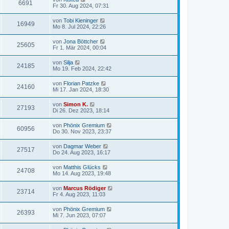
6691
Fr 30. Aug 2024, 07:31
von
Tobi Kieninger
16949
Mo 8. Jul 2024, 22:26
von
Jona Böttcher
25605
Fr 1. Mär 2024, 00:04
von
Silja
24185
Mo 19. Feb 2024, 22:42
von
Florian Patzke
24160
Mi 17. Jan 2024, 18:30
von
Simon K.
27193
Di 26. Dez 2023, 18:14
von
Phönix Gremium
60956
Do 30. Nov 2023, 23:37
von
Dagmar Weber
27517
Do 24. Aug 2023, 16:17
von
Matthis Glücks
24708
Mo 14. Aug 2023, 19:48
von
Marcus Rödiger
23714
Fr 4. Aug 2023, 11:03
von
Phönix Gremium
26393
Mi 7. Jun 2023, 07:07