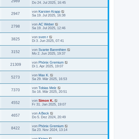
2989
Do 24. Jul 2025, 16:45
von
Karsten Krapp
2947
Sa 19. Jul 2025, 16:38
von
AC Weber
2798
Sa 19. Jul 2025, 12:46
von
sven r
3825
Di 3. Jun 2025, 07:41
von
Svante Barenthien
3152
Mo 2. Jun 2025, 19:37
von
Phönix Gremium
21309
Di 1. Apr 2025, 19:07
von
Max K.
5273
Sa 29. Mär 2025, 16:53
von
Tobias Melz
7370
So 16. Mär 2025, 20:51
von
Simon K.
4552
Fr 31. Jan 2025, 19:07
von
A Beck
4657
Do 5. Dez 2024, 20:49
von
Phönix Gremium
8422
Sa 23. Nov 2024, 13:14
von
Kistea