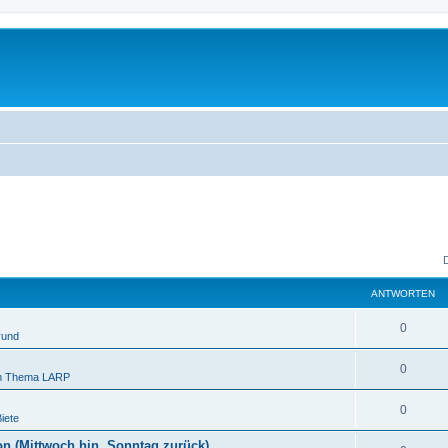
ANTWORTEN
0
rund
0
um Thema LARP
0
iete
n (Mittwoch hin, Sonntag zurück)