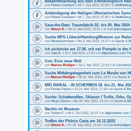
Bekanntmachung aus dem Elfenkönigreich Rai
von
Phönix Gremium
»
Mi 7. Jun 2023, 07:03
» in
Welthinter
Ankündigung der Heiligen Ultorianischen Syno
von
Phönix Gremium
»
Mi 7. Jun 2023, 07:00
» in
Welthinter
Save-the-Date: Traumfabrik 02. bis 05. Mai 2024
von
Simon K.
»
Mi 10. Mai 2023, 10:41
» in
Con Ankündigun
Suche MFG Lübeck/Hamburg/Bremen zur Raika
von
MikaAckermann
»
Mo 8. Mai 2023, 14:37
» in
Suche & Bi
Ich picknicke am 17.06. mit ner Pompfe in der
von
Julia R.
»
Di 2. Mai 2023, 17:53
» in
Allgemeines zum T
Con: Eine neue Welt
von
Marcus Rödiger
»
Sa 1. Apr 2023, 22:03
» in
Con Ankün
Suche Mitfahrgelegenheit zum Le Musée von H
von
Marcus Rödiger
»
Mi 15. Mär 2023, 18:57
» in
Suche & 
MfG RAIKAL - IN SCHERBEN 18. bis 21. Mai 20
von
Florian Patzke
»
Di 14. Mär 2023, 17:44
» in
Suche & Bie
Suche: Schattenelfen, Sklaven / Trolle, Orks, O
von
Nikas Glücks
»
Mo 28. Nov 2022, 23:13
» in
Suche & Bi
Nachts im Museum
von
Torben F.
»
Mi 5. Okt 2022, 10:37
» in
Allgemeines zum
Treffen der Phönix Carta am 10.12.2022
von
Simon K.
»
Fr 30. Sep 2022, 21:09
» in
Con Ankündigun