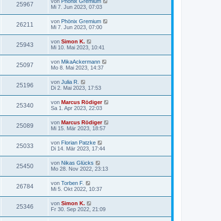
von
Phönix Gremium
25967
Mi 7. Jun 2023, 07:03
von
Phönix Gremium
26211
Mi 7. Jun 2023, 07:00
von
Simon K.
25943
Mi 10. Mai 2023, 10:41
von
MikaAckermann
25097
Mo 8. Mai 2023, 14:37
von
Julia R.
25196
Di 2. Mai 2023, 17:53
von
Marcus Rödiger
25340
Sa 1. Apr 2023, 22:03
von
Marcus Rödiger
25089
Mi 15. Mär 2023, 18:57
von
Florian Patzke
25033
Di 14. Mär 2023, 17:44
von
Nikas Glücks
25450
Mo 28. Nov 2022, 23:13
von
Torben F.
26784
Mi 5. Okt 2022, 10:37
von
Simon K.
25346
Fr 30. Sep 2022, 21:09