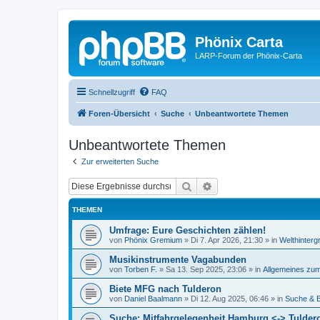
Phönix Carta
LARP-Forum der Phönix-Carta
Schnellzugriff
FAQ
Foren-Übersicht
Suche
Unbeantwortete Themen
Unbeantwortete Themen
Zur erweiterten Suche
Suche
Erweiterte Suche
THEMEN
Umfrage: Eure Geschichten zählen!
von
Phönix Gremium
»
Di 7. Apr 2026, 21:30
» in
Welthinterg
Musikinstrumente Vagabunden
von
Torben F.
»
Sa 13. Sep 2025, 23:06
» in
Allgemeines z
Biete MFG nach Tulderon
von
Daniel Baalmann
»
Di 12. Aug 2025, 06:46
» in
Suche & B
Suche: Mitfahrgelegenheit Hamburg <-> Tuldero