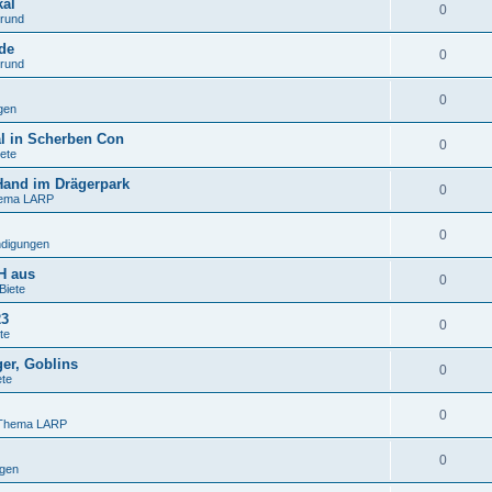
kal
0
grund
de
0
grund
0
gen
l in Scherben Con
0
ete
 Hand im Drägerpark
0
hema LARP
0
digungen
H aus
0
Biete
23
0
te
ger, Goblins
0
ete
0
 Thema LARP
0
gen