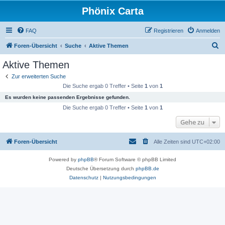
Phönix Carta
FAQ
Registrieren
Anmelden
S
Foren-Übersicht
Suche
Aktive Themen
u
Aktive Themen
c
Zur erweiterten Suche
h
Die Suche ergab 0 Treffer • Seite
1
von
1
e
Es wurden keine passenden Ergebnisse gefunden.
Die Suche ergab 0 Treffer • Seite
1
von
1
Gehe zu
Foren-Übersicht
Alle Zeiten sind
UTC+02:00
Powered by
phpBB
® Forum Software © phpBB Limited
Deutsche Übersetzung durch
phpBB.de
Datenschutz
|
Nutzungsbedingungen