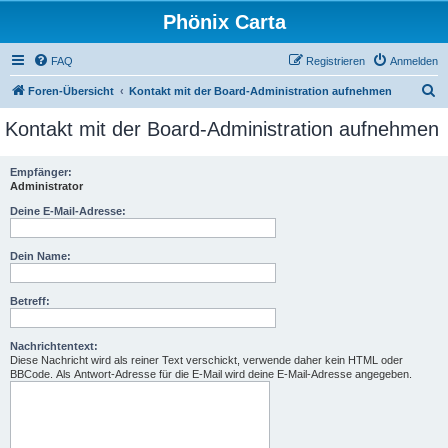
Phönix Carta
FAQ
Registrieren
Anmelden
S
Foren-Übersicht
Kontakt mit der Board-Administration aufnehmen
u
Kontakt mit der Board-Administration aufnehmen
c
h
Empfänger:
Administrator
e
Deine E-Mail-Adresse:
Dein Name:
Betreff:
Nachrichtentext:
Diese Nachricht wird als reiner Text verschickt, verwende daher kein HTML oder
BBCode. Als Antwort-Adresse für die E-Mail wird deine E-Mail-Adresse angegeben.