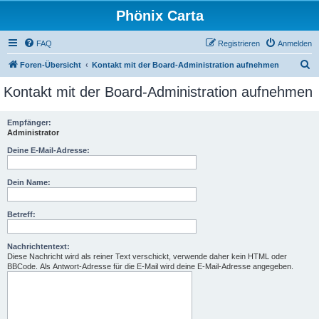
Phönix Carta
FAQ
Registrieren
Anmelden
S
Foren-Übersicht
Kontakt mit der Board-Administration aufnehmen
u
Kontakt mit der Board-Administration aufnehmen
c
h
Empfänger:
Administrator
e
Deine E-Mail-Adresse:
Dein Name:
Betreff:
Nachrichtentext:
Diese Nachricht wird als reiner Text verschickt, verwende daher kein HTML oder
BBCode. Als Antwort-Adresse für die E-Mail wird deine E-Mail-Adresse angegeben.