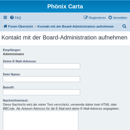
Phönix Carta
FAQ
Registrieren
Anmelden
S
Foren-Übersicht
Kontakt mit der Board-Administration aufnehmen
u
Kontakt mit der Board-Administration aufnehmen
c
h
Empfänger:
Administrator
e
Deine E-Mail-Adresse:
Dein Name:
Betreff:
Nachrichtentext:
Diese Nachricht wird als reiner Text verschickt, verwende daher kein HTML oder
BBCode. Als Antwort-Adresse für die E-Mail wird deine E-Mail-Adresse angegeben.