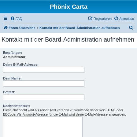
Phönix Carta
FAQ
Registrieren
Anmelden
S
Foren-Übersicht
Kontakt mit der Board-Administration aufnehmen
u
Kontakt mit der Board-Administration aufnehmen
c
h
Empfänger:
Administrator
e
Deine E-Mail-Adresse:
Dein Name:
Betreff:
Nachrichtentext:
Diese Nachricht wird als reiner Text verschickt, verwende daher kein HTML oder
BBCode. Als Antwort-Adresse für die E-Mail wird deine E-Mail-Adresse angegeben.