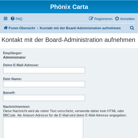
Phönix Carta
FAQ
Registrieren
Anmelden
S
Foren-Übersicht
Kontakt mit der Board-Administration aufnehmen
u
Kontakt mit der Board-Administration aufnehmen
c
h
Empfänger:
Administrator
e
Deine E-Mail-Adresse:
Dein Name:
Betreff:
Nachrichtentext:
Diese Nachricht wird als reiner Text verschickt, verwende daher kein HTML oder
BBCode. Als Antwort-Adresse für die E-Mail wird deine E-Mail-Adresse angegeben.