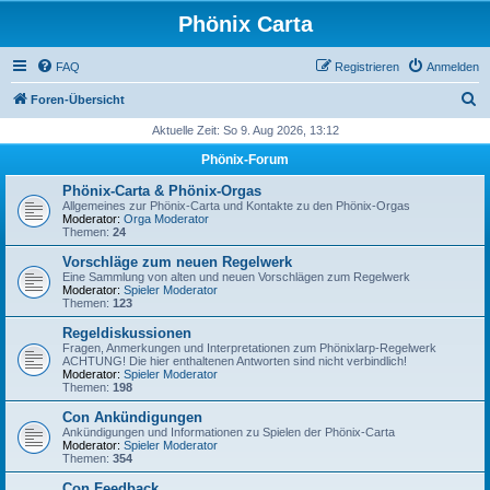
Phönix Carta
FAQ
Registrieren
Anmelden
S
Foren-Übersicht
u
Aktuelle Zeit: So 9. Aug 2026, 13:12
c
Phönix-Forum
h
Phönix-Carta & Phönix-Orgas
e
Allgemeines zur Phönix-Carta und Kontakte zu den Phönix-Orgas
Moderator:
Orga Moderator
Themen:
24
Vorschläge zum neuen Regelwerk
Eine Sammlung von alten und neuen Vorschlägen zum Regelwerk
Moderator:
Spieler Moderator
Themen:
123
Regeldiskussionen
Fragen, Anmerkungen und Interpretationen zum Phönixlarp-Regelwerk
ACHTUNG! Die hier enthaltenen Antworten sind nicht verbindlich!
Moderator:
Spieler Moderator
Themen:
198
Con Ankündigungen
Ankündigungen und Informationen zu Spielen der Phönix-Carta
Moderator:
Spieler Moderator
Themen:
354
Con Feedback