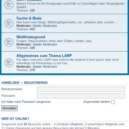
Dieses Forum ist für Anregungen und Kritik zu Zukünftigen oder Vergangenen
Spielen
Themen:
155
Suche & Biete
Hier kann man Dinge, Mitfahrgelegenheiten, etc. anbieten oder suchen ...
Moderator:
Spieler Moderator
Themen:
483
Welthintergrund
Fragen, Diskussionen, Infos über Götter, Länder, usw.
Moderator:
Spieler Moderator
Themen:
169
Allgemeines zum Thema LARP
Für alles rund ums LARP was nicht in die anderen Foren passt oder nicht
unbedingt mit Phoenixlarp zu tun hat...
Moderator:
Spieler Moderator
Themen:
379
ANMELDEN
•
REGISTRIEREN
Benutzername:
Passwort:
Ich habe mein Passwort vergessen
Angemeldet bleiben
WER IST ONLINE?
Insgesamt sind
25
Besucher online :: 4 sichtbare Mitglieder, 0 unsichtbare Mitglieder und
21 Gäste (basierend auf den aktiven Besuchern der letzten 5 Minuten)