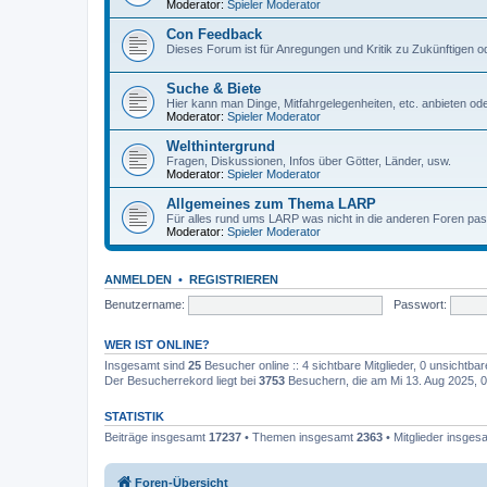
Moderator:
Spieler Moderator
Con Feedback
Dieses Forum ist für Anregungen und Kritik zu Zukünftigen 
Suche & Biete
Hier kann man Dinge, Mitfahrgelegenheiten, etc. anbieten ode
Moderator:
Spieler Moderator
Welthintergrund
Fragen, Diskussionen, Infos über Götter, Länder, usw.
Moderator:
Spieler Moderator
Allgemeines zum Thema LARP
Für alles rund ums LARP was nicht in die anderen Foren passt
Moderator:
Spieler Moderator
ANMELDEN
•
REGISTRIEREN
Benutzername:
Passwort:
WER IST ONLINE?
Insgesamt sind
25
Besucher online :: 4 sichtbare Mitglieder, 0 unsichtba
Der Besucherrekord liegt bei
3753
Besuchern, die am Mi 13. Aug 2025, 03
STATISTIK
Beiträge insgesamt
17237
• Themen insgesamt
2363
• Mitglieder insge
Foren-Übersicht