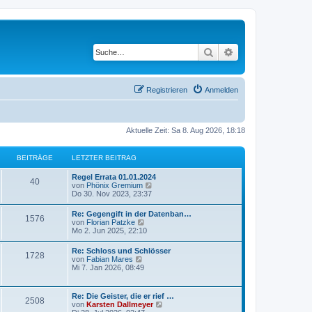
Suche
Erweiterte Suche
Registrieren
Anmelden
Aktuelle Zeit: Sa 8. Aug 2026, 18:18
BEITRÄGE
LETZTER BEITRAG
Regel Errata 01.01.2024
40
N
von
Phönix Gremium
e
Do 30. Nov 2023, 23:37
u
e
Re: Gegengift in der Datenban…
1576
s
N
von
Florian Patzke
t
e
Mo 2. Jun 2025, 22:10
e
u
r
e
Re: Schloss und Schlösser
B
1728
s
N
von
Fabian Mares
e
t
e
Mi 7. Jan 2026, 08:49
i
e
u
t
r
e
r
B
s
a
Re: Die Geister, die er rief …
e
2508
t
g
N
von
Karsten Dallmeyer
i
e