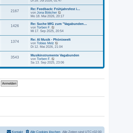
e
Di 28. Jul 2026, 02:47
t
r
u
r
B
e
a
Re: Feedback: Frühjahrsfest i…
e
2167
s
g
N
von
Jona Böttcher
i
t
e
Mo 18. Mai 2026, 20:17
t
e
u
r
r
e
a
Re: Suche MfG zum "Vagabunden…
B
1426
s
N
g
von
Torben F.
e
t
e
Mi 17. Sep 2025, 20:54
i
e
u
t
r
e
r
Re: AI Musik - Phönixwelt
B
1374
s
N
a
von
Tobias Melz
e
t
e
g
Di 12. Mai 2026, 21:04
i
e
u
t
r
e
r
Musikinstrumente Vagabunden
B
3543
s
N
a
von
Torben F.
e
t
e
g
Sa 13. Sep 2025, 23:06
i
e
u
t
r
e
r
B
s
a
e
t
g
i
e
t
r
r
B
a
e
g
i
t
r
a
g
Kontakt
Alle Cookies löschen
Alle Zeiten sind
UTC+02:00