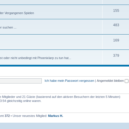
155
oder Vergangenen Spielen
483
r suchen ...
169
379
 oder nicht unbedingt mit Phoenixlarp zu tun hat...
Ich habe mein Passwort vergessen
|
Angemeldet bleiben
re Mitglieder und 21 Gäste (basierend auf den aktiven Besuchern der letzten 5 Minuten)
:54 gleichzeitig online waren.
samt
372
• Unser neuestes Mitglied:
Markus H.