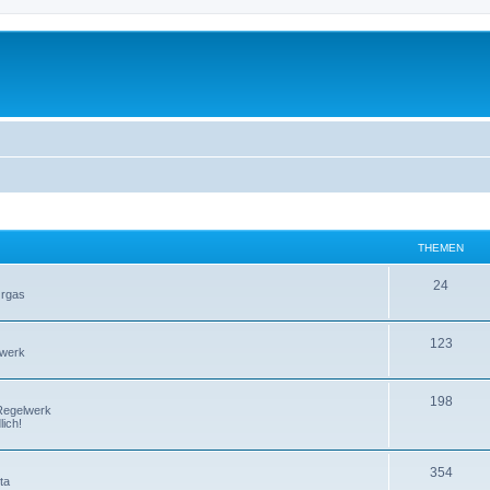
THEMEN
24
Orgas
123
lwerk
198
Regelwerk
ich!
354
ta