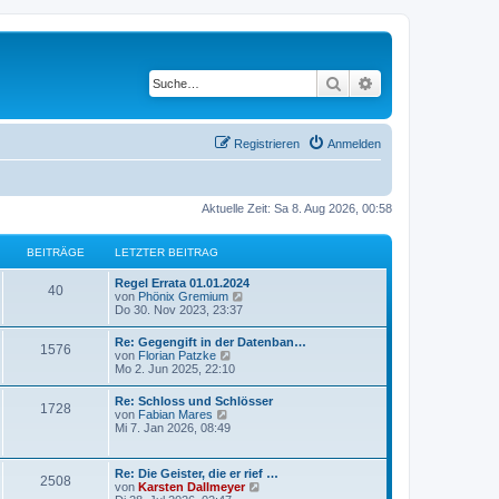
Suche
Erweiterte Suche
Registrieren
Anmelden
Aktuelle Zeit: Sa 8. Aug 2026, 00:58
BEITRÄGE
LETZTER BEITRAG
Regel Errata 01.01.2024
40
N
von
Phönix Gremium
e
Do 30. Nov 2023, 23:37
u
e
Re: Gegengift in der Datenban…
1576
s
N
von
Florian Patzke
t
e
Mo 2. Jun 2025, 22:10
e
u
r
e
Re: Schloss und Schlösser
B
1728
s
N
von
Fabian Mares
e
t
e
Mi 7. Jan 2026, 08:49
i
e
u
t
r
e
r
B
s
a
Re: Die Geister, die er rief …
e
2508
t
g
N
von
Karsten Dallmeyer
i
e