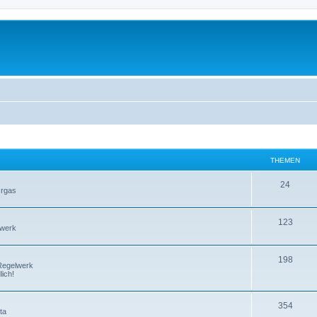
THEMEN
24
Orgas
123
lwerk
198
Regelwerk
ich!
354
ta