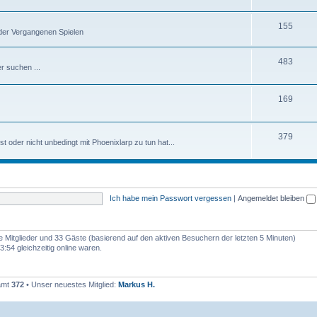
155
oder Vergangenen Spielen
483
r suchen ...
169
379
 oder nicht unbedingt mit Phoenixlarp zu tun hat...
Ich habe mein Passwort vergessen
|
Angemeldet bleiben
re Mitglieder und 33 Gäste (basierend auf den aktiven Besuchern der letzten 5 Minuten)
:54 gleichzeitig online waren.
samt
372
• Unser neuestes Mitglied:
Markus H.