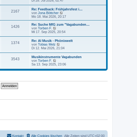
e
Di 28. Jul 2026, 02:47
t
r
u
r
B
e
a
Re: Feedback: Frühjahrsfest i…
e
2167
s
g
N
von
Jona Böttcher
i
t
e
Mo 18. Mai 2026, 20:17
t
e
u
r
r
e
a
Re: Suche MfG zum "Vagabunden…
B
1426
s
N
g
von
Torben F.
e
t
e
Mi 17. Sep 2025, 20:54
i
e
u
t
r
e
r
Re: AI Musik - Phönixwelt
B
1374
s
N
a
von
Tobias Melz
e
t
e
g
Di 12. Mai 2026, 21:04
i
e
u
t
r
e
r
Musikinstrumente Vagabunden
B
3543
s
N
a
von
Torben F.
e
t
e
g
Sa 13. Sep 2025, 23:06
i
e
u
t
r
e
r
B
s
a
e
t
g
i
e
t
r
r
B
a
e
g
i
t
r
a
g
Kontakt
Alle Cookies löschen
Alle Zeiten sind
UTC+02:00