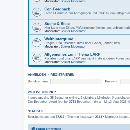
Moderator:
Spieler Moderator
Con Feedback
Dieses Forum ist für Anregungen und Kritik zu Zukünftigen 
Suche & Biete
Hier kann man Dinge, Mitfahrgelegenheiten, etc. anbieten ode
Moderator:
Spieler Moderator
Welthintergrund
Fragen, Diskussionen, Infos über Götter, Länder, usw.
Moderator:
Spieler Moderator
Allgemeines zum Thema LARP
Für alles rund ums LARP was nicht in die anderen Foren passt
Moderator:
Spieler Moderator
ANMELDEN
•
REGISTRIEREN
Benutzername:
Passwort:
WER IST ONLINE?
Insgesamt sind
38
Besucher online :: 5 sichtbare Mitglieder, 0 unsichtba
Der Besucherrekord liegt bei
3753
Besuchern, die am Mi 13. Aug 2025, 03
STATISTIK
Beiträge insgesamt
17237
• Themen insgesamt
2363
• Mitglieder insge
Foren-Übersicht