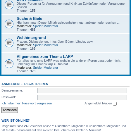
Dieses Forum ist für Anregungen und Kritik zu Zukünftigen oder Vergangenen
Spielen
Themen:
155
Suche & Biete
Hier kann man Dinge, Mitfahrgelegenheiten, etc. anbieten oder suchen ...
Moderator:
Spieler Moderator
Themen:
483
Welthintergrund
Fragen, Diskussionen, Infos über Götter, Länder, usw.
Moderator:
Spieler Moderator
Themen:
169
Allgemeines zum Thema LARP
Für alles rund ums LARP was nicht in die anderen Foren passt oder nicht
unbedingt mit Phoenixlarp zu tun hat...
Moderator:
Spieler Moderator
Themen:
379
ANMELDEN
•
REGISTRIEREN
Benutzername:
Passwort:
Ich habe mein Passwort vergessen
Angemeldet bleiben
WER IST ONLINE?
Insgesamt sind
24
Besucher online :: 4 sichtbare Mitglieder, 0 unsichtbare Mitglieder und
20 Gäste (basierend auf den aktiven Besuchern der letzten 5 Minuten)