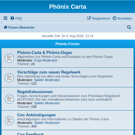
Phönix Carta
FAQ
Registrieren
Anmelden
S
Foren-Übersicht
u
Aktuelle Zeit: So 9. Aug 2026, 13:14
c
Phönix-Forum
h
Phönix-Carta & Phönix-Orgas
e
Allgemeines zur Phönix-Carta und Kontakte zu den Phönix-Orgas
Moderator:
Orga Moderator
Themen:
24
Vorschläge zum neuen Regelwerk
Eine Sammlung von alten und neuen Vorschlägen zum Regelwerk
Moderator:
Spieler Moderator
Themen:
123
Regeldiskussionen
Fragen, Anmerkungen und Interpretationen zum Phönixlarp-Regelwerk
ACHTUNG! Die hier enthaltenen Antworten sind nicht verbindlich!
Moderator:
Spieler Moderator
Themen:
198
Con Ankündigungen
Ankündigungen und Informationen zu Spielen der Phönix-Carta
Moderator:
Spieler Moderator
Themen:
354
Con Feedback