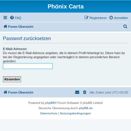
Phönix Carta
FAQ
Registrieren
Anmelden
S
Foren-Übersicht
u
Passwort zurücksetzen
c
h
E-Mail-Adresse:
Du musst die E-Mail-Adresse angeben, die in deinem Profil hinterlegt ist. Diese hast du
e
bei der Registrierung angegeben oder nachträglich in deinem persönlichen Bereich
geändert.
Foren-Übersicht
Alle Zeiten sind
UTC+02:00
Powered by
phpBB
® Forum Software © phpBB Limited
Deutsche Übersetzung durch
phpBB.de
Datenschutz
|
Nutzungsbedingungen