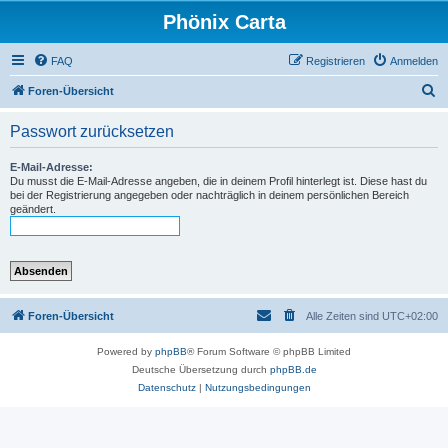
Phönix Carta
FAQ
Registrieren
Anmelden
S
Foren-Übersicht
u
Passwort zurücksetzen
c
h
E-Mail-Adresse:
Du musst die E-Mail-Adresse angeben, die in deinem Profil hinterlegt ist. Diese hast du
e
bei der Registrierung angegeben oder nachträglich in deinem persönlichen Bereich
geändert.
Foren-Übersicht
Alle Zeiten sind
UTC+02:00
Powered by
phpBB
® Forum Software © phpBB Limited
Deutsche Übersetzung durch
phpBB.de
Datenschutz
|
Nutzungsbedingungen