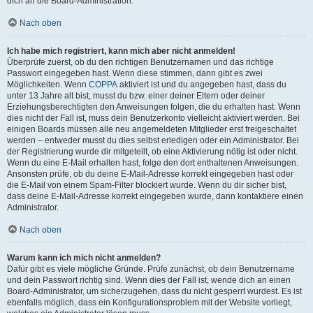
dich an die Board-Administration.
Nach oben
Ich habe mich registriert, kann mich aber nicht anmelden!
Überprüfe zuerst, ob du den richtigen Benutzernamen und das richtige
Passwort eingegeben hast. Wenn diese stimmen, dann gibt es zwei
Möglichkeiten. Wenn
COPPA
aktiviert ist und du angegeben hast, dass du
unter 13 Jahre alt bist, musst du bzw. einer deiner Eltern oder deiner
Erziehungsberechtigten den Anweisungen folgen, die du erhalten hast. Wenn
dies nicht der Fall ist, muss dein Benutzerkonto vielleicht aktiviert werden. Bei
einigen Boards müssen alle neu angemeldeten Mitglieder erst freigeschaltet
werden – entweder musst du dies selbst erledigen oder ein Administrator. Bei
der Registrierung wurde dir mitgeteilt, ob eine Aktivierung nötig ist oder nicht.
Wenn du eine E-Mail erhalten hast, folge den dort enthaltenen Anweisungen.
Ansonsten prüfe, ob du deine E-Mail-Adresse korrekt eingegeben hast oder
die E-Mail von einem Spam-Filter blockiert wurde. Wenn du dir sicher bist,
dass deine E-Mail-Adresse korrekt eingegeben wurde, dann kontaktiere einen
Administrator.
Nach oben
Warum kann ich mich nicht anmelden?
Dafür gibt es viele mögliche Gründe. Prüfe zunächst, ob dein Benutzername
und dein Passwort richtig sind. Wenn dies der Fall ist, wende dich an einen
Board-Administrator, um sicherzugehen, dass du nicht gesperrt wurdest. Es ist
ebenfalls möglich, dass ein Konfigurationsproblem mit der Website vorliegt,