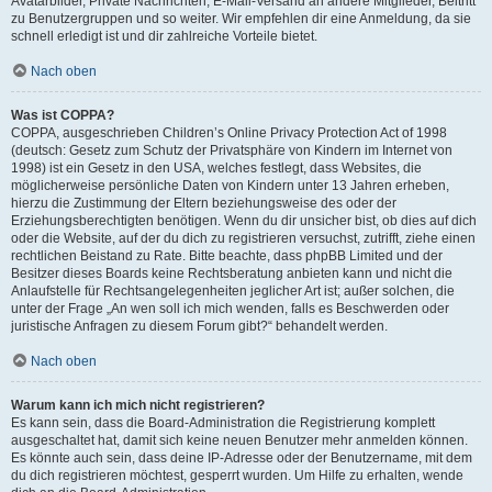
Avatarbilder, Private Nachrichten, E-Mail-Versand an andere Mitglieder, Beitritt
zu Benutzergruppen und so weiter. Wir empfehlen dir eine Anmeldung, da sie
schnell erledigt ist und dir zahlreiche Vorteile bietet.
Nach oben
Was ist COPPA?
COPPA, ausgeschrieben Children’s Online Privacy Protection Act of 1998
(deutsch: Gesetz zum Schutz der Privatsphäre von Kindern im Internet von
1998) ist ein Gesetz in den USA, welches festlegt, dass Websites, die
möglicherweise persönliche Daten von Kindern unter 13 Jahren erheben,
hierzu die Zustimmung der Eltern beziehungsweise des oder der
Erziehungsberechtigten benötigen. Wenn du dir unsicher bist, ob dies auf dich
oder die Website, auf der du dich zu registrieren versuchst, zutrifft, ziehe einen
rechtlichen Beistand zu Rate. Bitte beachte, dass phpBB Limited und der
Besitzer dieses Boards keine Rechtsberatung anbieten kann und nicht die
Anlaufstelle für Rechtsangelegenheiten jeglicher Art ist; außer solchen, die
unter der Frage „An wen soll ich mich wenden, falls es Beschwerden oder
juristische Anfragen zu diesem Forum gibt?“ behandelt werden.
Nach oben
Warum kann ich mich nicht registrieren?
Es kann sein, dass die Board-Administration die Registrierung komplett
ausgeschaltet hat, damit sich keine neuen Benutzer mehr anmelden können.
Es könnte auch sein, dass deine IP-Adresse oder der Benutzername, mit dem
du dich registrieren möchtest, gesperrt wurden. Um Hilfe zu erhalten, wende