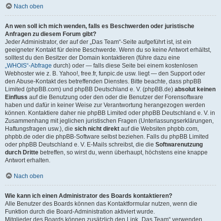
Nach oben
An wen soll ich mich wenden, falls es Beschwerden oder juristische
Anfragen zu diesem Forum gibt?
Jeder Administrator, der auf der „Das Team“-Seite aufgeführt ist, ist ein
geeigneter Kontakt für deine Beschwerde. Wenn du so keine Antwort erhältst,
solltest du den Besitzer der Domain kontaktieren (führe dazu eine
„WHOIS“-Abfrage
durch) oder — falls diese Seite bei einem kostenlosen
Webhoster wie z. B. Yahoo!, free.fr, funpic.de usw. liegt — den Support oder
den Abuse-Kontakt des betreffenden Dienstes. Bitte beachte, dass phpBB
Limited (phpBB.com) und phpBB Deutschland e. V. (phpBB.de)
absolut keinen
Einfluss
auf die Benutzung oder den oder die Benutzer der Forensoftware
haben und dafür in keiner Weise zur Verantwortung herangezogen werden
können. Kontaktiere daher nie phpBB Limited oder phpBB Deutschland e. V. in
Zusammenhang mit jeglichen juristischen Fragen (Unterlassungserklärungen,
Haftungsfragen usw.), die
sich nicht direkt
auf die Websiten phpbb.com,
phpbb.de oder die phpBB-Software selbst beziehen. Falls du phpBB Limited
oder phpBB Deutschland e. V. E-Mails schreibst, die die
Softwarenutzung
durch Dritte
betreffen, so wirst du, wenn überhaupt, höchstens eine knappe
Antwort erhalten.
Nach oben
Wie kann ich einen Administrator des Boards kontaktieren?
Alle Benutzer des Boards können das Kontaktformular nutzen, wenn die
Funktion durch die Board-Administration aktiviert wurde.
Mitglieder des Boards können zusätzlich den Link „Das Team“ verwenden.