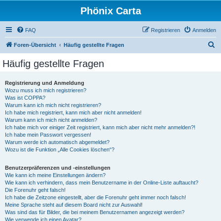
Phönix Carta
FAQ
Registrieren
Anmelden
S
Foren-Übersicht
Häufig gestellte Fragen
u
Häufig gestellte Fragen
c
h
Registrierung und Anmeldung
Wozu muss ich mich registrieren?
e
Was ist COPPA?
Warum kann ich mich nicht registrieren?
Ich habe mich registriert, kann mich aber nicht anmelden!
Warum kann ich mich nicht anmelden?
Ich habe mich vor einiger Zeit registriert, kann mich aber nicht mehr anmelden?!
Ich habe mein Passwort vergessen!
Warum werde ich automatisch abgemeldet?
Wozu ist die Funktion „Alle Cookies löschen“?
Benutzerpräferenzen und -einstellungen
Wie kann ich meine Einstellungen ändern?
Wie kann ich verhindern, dass mein Benutzername in der Online-Liste auftaucht?
Die Forenuhr geht falsch!
Ich habe die Zeitzone eingestellt, aber die Forenuhr geht immer noch falsch!
Meine Sprache steht auf diesem Board nicht zur Auswahl!
Was sind das für Bilder, die bei meinem Benutzernamen angezeigt werden?
Wie verwende ich einen Avatar?