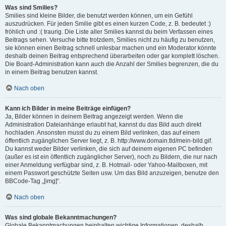
Was sind Smilies?
Smilies sind kleine Bilder, die benutzt werden können, um ein Gefühl
auszudrücken. Für jeden Smilie gibt es einen kurzen Code, z. B. bedeutet :)
fröhlich und :( traurig. Die Liste aller Smilies kannst du beim Verfassen eines
Beitrags sehen. Versuche bitte trotzdem, Smilies nicht zu häufig zu benutzen,
sie können einen Beitrag schnell unlesbar machen und ein Moderator könnte
deshalb deinen Beitrag entsprechend überarbeiten oder gar komplett löschen.
Die Board-Administration kann auch die Anzahl der Smilies begrenzen, die du
in einem Beitrag benutzen kannst.
Nach oben
Kann ich Bilder in meine Beiträge einfügen?
Ja, Bilder können in deinem Beitrag angezeigt werden. Wenn die
Administration Dateianhänge erlaubt hat, kannst du das Bild auch direkt
hochladen. Ansonsten musst du zu einem Bild verlinken, das auf einem
öffentlich zugänglichen Server liegt, z. B. http://www.domain.tld/mein-bild.gif.
Du kannst weder Bilder verlinken, die sich auf deinem eigenen PC befinden
(außer es ist ein öffentlich zugänglicher Server), noch zu Bildern, die nur nach
einer Anmeldung verfügbar sind, z. B. Hotmail- oder Yahoo-Mailboxen, mit
einem Passwort geschützte Seiten usw. Um das Bild anzuzeigen, benutze den
BBCode-Tag „[img]“.
Nach oben
Was sind globale Bekanntmachungen?
Globale Bekanntmachungen beinhalten wichtige Informationen, deshalb