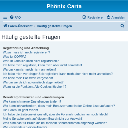
Phönix Carta
FAQ
Registrieren
Anmelden
S
Foren-Übersicht
Häufig gestellte Fragen
u
Häufig gestellte Fragen
c
h
Registrierung und Anmeldung
Wozu muss ich mich registrieren?
e
Was ist COPPA?
Warum kann ich mich nicht registrieren?
Ich habe mich registriert, kann mich aber nicht anmelden!
Warum kann ich mich nicht anmelden?
Ich habe mich vor einiger Zeit registriert, kann mich aber nicht mehr anmelden?!
Ich habe mein Passwort vergessen!
Warum werde ich automatisch abgemeldet?
Wozu ist die Funktion „Alle Cookies löschen“?
Benutzerpräferenzen und -einstellungen
Wie kann ich meine Einstellungen ändern?
Wie kann ich verhindern, dass mein Benutzername in der Online-Liste auftaucht?
Die Forenuhr geht falsch!
Ich habe die Zeitzone eingestellt, aber die Forenuhr geht immer noch falsch!
Meine Sprache steht auf diesem Board nicht zur Auswahl!
Was sind das für Bilder, die bei meinem Benutzernamen angezeigt werden?
Wie verwende ich einen Avatar?