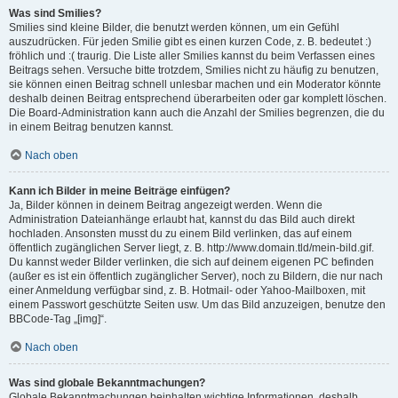
Was sind Smilies?
Smilies sind kleine Bilder, die benutzt werden können, um ein Gefühl
auszudrücken. Für jeden Smilie gibt es einen kurzen Code, z. B. bedeutet :)
fröhlich und :( traurig. Die Liste aller Smilies kannst du beim Verfassen eines
Beitrags sehen. Versuche bitte trotzdem, Smilies nicht zu häufig zu benutzen,
sie können einen Beitrag schnell unlesbar machen und ein Moderator könnte
deshalb deinen Beitrag entsprechend überarbeiten oder gar komplett löschen.
Die Board-Administration kann auch die Anzahl der Smilies begrenzen, die du
in einem Beitrag benutzen kannst.
Nach oben
Kann ich Bilder in meine Beiträge einfügen?
Ja, Bilder können in deinem Beitrag angezeigt werden. Wenn die
Administration Dateianhänge erlaubt hat, kannst du das Bild auch direkt
hochladen. Ansonsten musst du zu einem Bild verlinken, das auf einem
öffentlich zugänglichen Server liegt, z. B. http://www.domain.tld/mein-bild.gif.
Du kannst weder Bilder verlinken, die sich auf deinem eigenen PC befinden
(außer es ist ein öffentlich zugänglicher Server), noch zu Bildern, die nur nach
einer Anmeldung verfügbar sind, z. B. Hotmail- oder Yahoo-Mailboxen, mit
einem Passwort geschützte Seiten usw. Um das Bild anzuzeigen, benutze den
BBCode-Tag „[img]“.
Nach oben
Was sind globale Bekanntmachungen?
Globale Bekanntmachungen beinhalten wichtige Informationen, deshalb