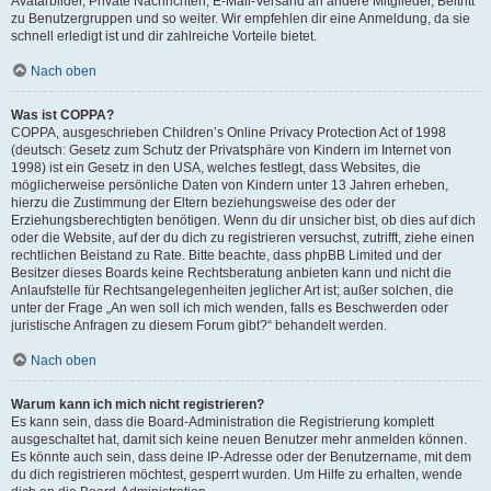
Avatarbilder, Private Nachrichten, E-Mail-Versand an andere Mitglieder, Beitritt
zu Benutzergruppen und so weiter. Wir empfehlen dir eine Anmeldung, da sie
schnell erledigt ist und dir zahlreiche Vorteile bietet.
Nach oben
Was ist COPPA?
COPPA, ausgeschrieben Children’s Online Privacy Protection Act of 1998
(deutsch: Gesetz zum Schutz der Privatsphäre von Kindern im Internet von
1998) ist ein Gesetz in den USA, welches festlegt, dass Websites, die
möglicherweise persönliche Daten von Kindern unter 13 Jahren erheben,
hierzu die Zustimmung der Eltern beziehungsweise des oder der
Erziehungsberechtigten benötigen. Wenn du dir unsicher bist, ob dies auf dich
oder die Website, auf der du dich zu registrieren versuchst, zutrifft, ziehe einen
rechtlichen Beistand zu Rate. Bitte beachte, dass phpBB Limited und der
Besitzer dieses Boards keine Rechtsberatung anbieten kann und nicht die
Anlaufstelle für Rechtsangelegenheiten jeglicher Art ist; außer solchen, die
unter der Frage „An wen soll ich mich wenden, falls es Beschwerden oder
juristische Anfragen zu diesem Forum gibt?“ behandelt werden.
Nach oben
Warum kann ich mich nicht registrieren?
Es kann sein, dass die Board-Administration die Registrierung komplett
ausgeschaltet hat, damit sich keine neuen Benutzer mehr anmelden können.
Es könnte auch sein, dass deine IP-Adresse oder der Benutzername, mit dem
du dich registrieren möchtest, gesperrt wurden. Um Hilfe zu erhalten, wende