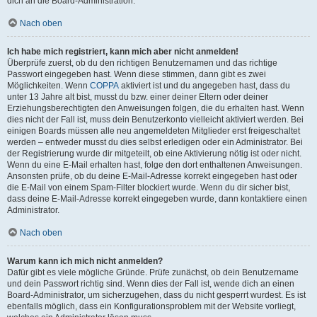
dich an die Board-Administration.
Nach oben
Ich habe mich registriert, kann mich aber nicht anmelden!
Überprüfe zuerst, ob du den richtigen Benutzernamen und das richtige
Passwort eingegeben hast. Wenn diese stimmen, dann gibt es zwei
Möglichkeiten. Wenn
COPPA
aktiviert ist und du angegeben hast, dass du
unter 13 Jahre alt bist, musst du bzw. einer deiner Eltern oder deiner
Erziehungsberechtigten den Anweisungen folgen, die du erhalten hast. Wenn
dies nicht der Fall ist, muss dein Benutzerkonto vielleicht aktiviert werden. Bei
einigen Boards müssen alle neu angemeldeten Mitglieder erst freigeschaltet
werden – entweder musst du dies selbst erledigen oder ein Administrator. Bei
der Registrierung wurde dir mitgeteilt, ob eine Aktivierung nötig ist oder nicht.
Wenn du eine E-Mail erhalten hast, folge den dort enthaltenen Anweisungen.
Ansonsten prüfe, ob du deine E-Mail-Adresse korrekt eingegeben hast oder
die E-Mail von einem Spam-Filter blockiert wurde. Wenn du dir sicher bist,
dass deine E-Mail-Adresse korrekt eingegeben wurde, dann kontaktiere einen
Administrator.
Nach oben
Warum kann ich mich nicht anmelden?
Dafür gibt es viele mögliche Gründe. Prüfe zunächst, ob dein Benutzername
und dein Passwort richtig sind. Wenn dies der Fall ist, wende dich an einen
Board-Administrator, um sicherzugehen, dass du nicht gesperrt wurdest. Es ist
ebenfalls möglich, dass ein Konfigurationsproblem mit der Website vorliegt,