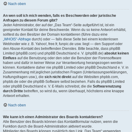
Nach oben
An wen soll ich mich wenden, falls es Beschwerden oder juristische
Anfragen zu diesem Forum gibt?
Jeder Administrator, der auf der „Das Team“-Seite aufgeführt ist, ist ein
geeigneter Kontakt für deine Beschwerde. Wenn du so keine Antwort erhältst,
solltest du den Besitzer der Domain kontaktieren (führe dazu eine
„WHOIS“-Abfrage
durch) oder — falls diese Seite bei einem kostenlosen
Webhoster wie z. B. Yahoo!, free.fr, funpic.de usw. liegt — den Support oder
den Abuse-Kontakt des betreffenden Dienstes. Bitte beachte, dass phpBB
Limited (phpBB.com) und phpBB Deutschland e. V. (phpBB.de)
absolut keinen
Einfluss
auf die Benutzung oder den oder die Benutzer der Forensoftware
haben und dafür in keiner Weise zur Verantwortung herangezogen werden
können. Kontaktiere daher nie phpBB Limited oder phpBB Deutschland e. V. in
Zusammenhang mit jeglichen juristischen Fragen (Unterlassungserklärungen,
Haftungsfragen usw.), die
sich nicht direkt
auf die Websiten phpbb.com,
phpbb.de oder die phpBB-Software selbst beziehen. Falls du phpBB Limited
oder phpBB Deutschland e. V. E-Mails schreibst, die die
Softwarenutzung
durch Dritte
betreffen, so wirst du, wenn überhaupt, höchstens eine knappe
Antwort erhalten.
Nach oben
Wie kann ich einen Administrator des Boards kontaktieren?
Alle Benutzer des Boards können das Kontaktformular nutzen, wenn die
Funktion durch die Board-Administration aktiviert wurde.
Mitglieder des Boards können zusätzlich den Link „Das Team“ verwenden.