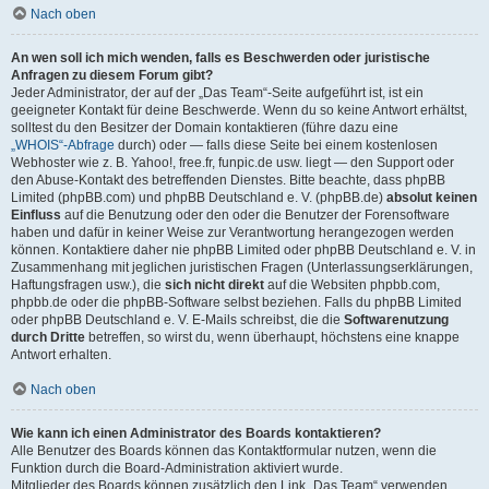
Nach oben
An wen soll ich mich wenden, falls es Beschwerden oder juristische
Anfragen zu diesem Forum gibt?
Jeder Administrator, der auf der „Das Team“-Seite aufgeführt ist, ist ein
geeigneter Kontakt für deine Beschwerde. Wenn du so keine Antwort erhältst,
solltest du den Besitzer der Domain kontaktieren (führe dazu eine
„WHOIS“-Abfrage
durch) oder — falls diese Seite bei einem kostenlosen
Webhoster wie z. B. Yahoo!, free.fr, funpic.de usw. liegt — den Support oder
den Abuse-Kontakt des betreffenden Dienstes. Bitte beachte, dass phpBB
Limited (phpBB.com) und phpBB Deutschland e. V. (phpBB.de)
absolut keinen
Einfluss
auf die Benutzung oder den oder die Benutzer der Forensoftware
haben und dafür in keiner Weise zur Verantwortung herangezogen werden
können. Kontaktiere daher nie phpBB Limited oder phpBB Deutschland e. V. in
Zusammenhang mit jeglichen juristischen Fragen (Unterlassungserklärungen,
Haftungsfragen usw.), die
sich nicht direkt
auf die Websiten phpbb.com,
phpbb.de oder die phpBB-Software selbst beziehen. Falls du phpBB Limited
oder phpBB Deutschland e. V. E-Mails schreibst, die die
Softwarenutzung
durch Dritte
betreffen, so wirst du, wenn überhaupt, höchstens eine knappe
Antwort erhalten.
Nach oben
Wie kann ich einen Administrator des Boards kontaktieren?
Alle Benutzer des Boards können das Kontaktformular nutzen, wenn die
Funktion durch die Board-Administration aktiviert wurde.
Mitglieder des Boards können zusätzlich den Link „Das Team“ verwenden.