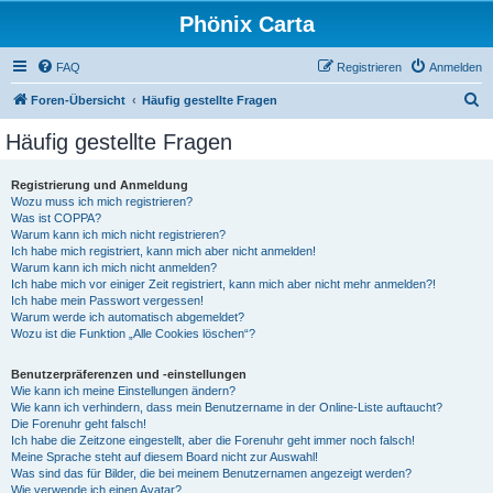
Phönix Carta
FAQ
Registrieren
Anmelden
S
Foren-Übersicht
Häufig gestellte Fragen
u
Häufig gestellte Fragen
c
h
Registrierung und Anmeldung
Wozu muss ich mich registrieren?
e
Was ist COPPA?
Warum kann ich mich nicht registrieren?
Ich habe mich registriert, kann mich aber nicht anmelden!
Warum kann ich mich nicht anmelden?
Ich habe mich vor einiger Zeit registriert, kann mich aber nicht mehr anmelden?!
Ich habe mein Passwort vergessen!
Warum werde ich automatisch abgemeldet?
Wozu ist die Funktion „Alle Cookies löschen“?
Benutzerpräferenzen und -einstellungen
Wie kann ich meine Einstellungen ändern?
Wie kann ich verhindern, dass mein Benutzername in der Online-Liste auftaucht?
Die Forenuhr geht falsch!
Ich habe die Zeitzone eingestellt, aber die Forenuhr geht immer noch falsch!
Meine Sprache steht auf diesem Board nicht zur Auswahl!
Was sind das für Bilder, die bei meinem Benutzernamen angezeigt werden?
Wie verwende ich einen Avatar?