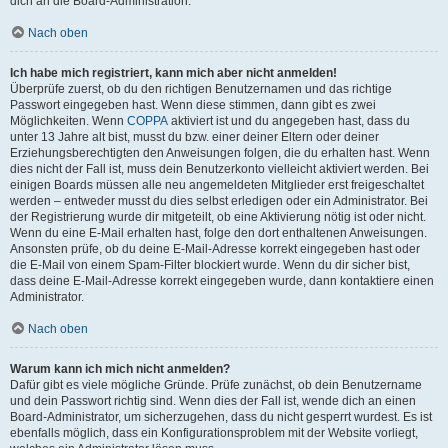
dich an die Board-Administration.
Nach oben
Ich habe mich registriert, kann mich aber nicht anmelden!
Überprüfe zuerst, ob du den richtigen Benutzernamen und das richtige
Passwort eingegeben hast. Wenn diese stimmen, dann gibt es zwei
Möglichkeiten. Wenn
COPPA
aktiviert ist und du angegeben hast, dass du
unter 13 Jahre alt bist, musst du bzw. einer deiner Eltern oder deiner
Erziehungsberechtigten den Anweisungen folgen, die du erhalten hast. Wenn
dies nicht der Fall ist, muss dein Benutzerkonto vielleicht aktiviert werden. Bei
einigen Boards müssen alle neu angemeldeten Mitglieder erst freigeschaltet
werden – entweder musst du dies selbst erledigen oder ein Administrator. Bei
der Registrierung wurde dir mitgeteilt, ob eine Aktivierung nötig ist oder nicht.
Wenn du eine E-Mail erhalten hast, folge den dort enthaltenen Anweisungen.
Ansonsten prüfe, ob du deine E-Mail-Adresse korrekt eingegeben hast oder
die E-Mail von einem Spam-Filter blockiert wurde. Wenn du dir sicher bist,
dass deine E-Mail-Adresse korrekt eingegeben wurde, dann kontaktiere einen
Administrator.
Nach oben
Warum kann ich mich nicht anmelden?
Dafür gibt es viele mögliche Gründe. Prüfe zunächst, ob dein Benutzername
und dein Passwort richtig sind. Wenn dies der Fall ist, wende dich an einen
Board-Administrator, um sicherzugehen, dass du nicht gesperrt wurdest. Es ist
ebenfalls möglich, dass ein Konfigurationsproblem mit der Website vorliegt,