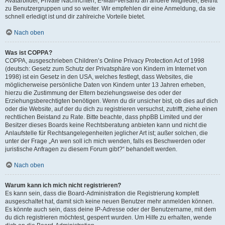
Avatarbilder, Private Nachrichten, E-Mail-Versand an andere Mitglieder, Beitritt
zu Benutzergruppen und so weiter. Wir empfehlen dir eine Anmeldung, da sie
schnell erledigt ist und dir zahlreiche Vorteile bietet.
Nach oben
Was ist COPPA?
COPPA, ausgeschrieben Children’s Online Privacy Protection Act of 1998
(deutsch: Gesetz zum Schutz der Privatsphäre von Kindern im Internet von
1998) ist ein Gesetz in den USA, welches festlegt, dass Websites, die
möglicherweise persönliche Daten von Kindern unter 13 Jahren erheben,
hierzu die Zustimmung der Eltern beziehungsweise des oder der
Erziehungsberechtigten benötigen. Wenn du dir unsicher bist, ob dies auf dich
oder die Website, auf der du dich zu registrieren versuchst, zutrifft, ziehe einen
rechtlichen Beistand zu Rate. Bitte beachte, dass phpBB Limited und der
Besitzer dieses Boards keine Rechtsberatung anbieten kann und nicht die
Anlaufstelle für Rechtsangelegenheiten jeglicher Art ist; außer solchen, die
unter der Frage „An wen soll ich mich wenden, falls es Beschwerden oder
juristische Anfragen zu diesem Forum gibt?“ behandelt werden.
Nach oben
Warum kann ich mich nicht registrieren?
Es kann sein, dass die Board-Administration die Registrierung komplett
ausgeschaltet hat, damit sich keine neuen Benutzer mehr anmelden können.
Es könnte auch sein, dass deine IP-Adresse oder der Benutzername, mit dem
du dich registrieren möchtest, gesperrt wurden. Um Hilfe zu erhalten, wende